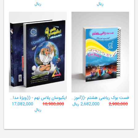
ریال
ریال
فست بوک ریاضی هشتم -((آموزش سریع، آسان و کامل ریاضی پایۀ هشتم))
ایکیوسان پلاس نهم - ((ویژۀ مدارس نمونه دولتی، تیزهوشان و سمپاد+ فیلم‌های آموزشی+سامانۀ آزمون‌ساز رایگان))
2,980,000
2,682,000 ریال
18,980,000
17,082,000
ریال