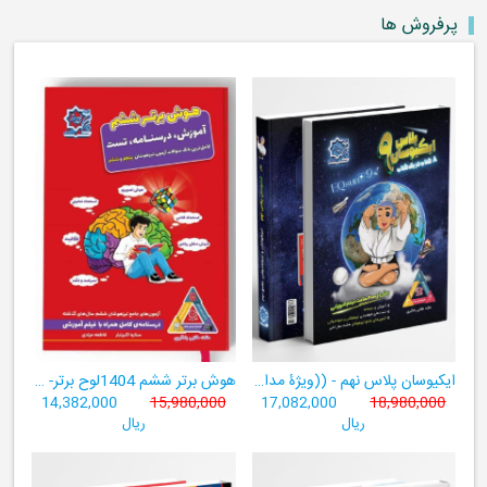
پرفروش ها
ایکیوسان پلاس نهم - ((ویژۀ مدارس نمونه دولتی، تیزهوشان و سمپاد+ فیلم‌های آموزشی+سامانۀ آزمون‌ساز رایگان))
هوش برتر ششم 1404لوح برتر- ((ویژۀ آزمون تیزهوشان پایۀ ششم+ فیلم آموزشی + سامانۀ آزمون‌ساز رایگان))
14,382,000
15,980,000
17,082,000
18,980,000
ریال
ریال