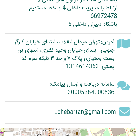
پشتیبانی سایت و آزمون ساز داخلی 3
ارتباط با مدیریت داخلی 4 یا خط مستقیم
66972478
باشگاه دبیران داخلی 5
آدرس: تهران میدان انقلاب، ابتدای خیابان کارگر
جنوبی، ابتدای خیابان وحید نظری، انتهای بن
بست بختیاری پلاک ۷ واحد ۳ طبقه سوم کد
پستی: 1314614363
سامانه دریافت و ارسال پیامک:
30005364000536
Lohebartar@gmail.com