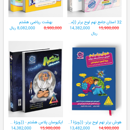
32 استان جامع نهم لوح برتر ((مجموعه آزمون‌های وروردی دبیرستان‌های نمونه‌دولتی 31 استان کشور+ فیلم‌های آموزشی +سامانۀ آزمون ساز آنلاین))
بهشت ریاضی هشتم
15,980,000
14,382,000
8,980,000
8,082,000 ریال
ریال
هوش برتر نهم لوح برتر- ((ویژۀ آزمون تیزهوشان پایۀ نهم+ فیلم آموزشی + سامانۀ آزمون‌ساز رایگان))
ایکیوسان پلاس هشتم - ((ویژۀ مدارس نمونه دولتی، تیزهوشان و سمپاد+ فیلم‌های آموزشی+سامانۀ آزمون‌ساز رایگان))
14,382,000
15,980,000
13,482,000
14,980,000