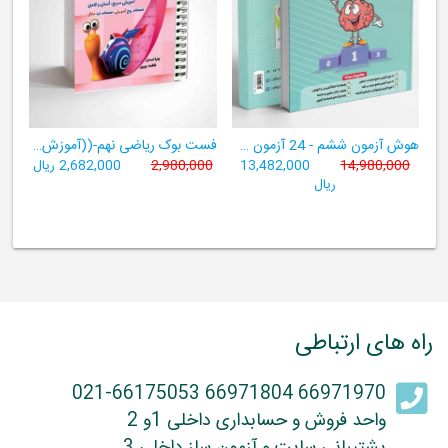
هوش آزمون ششم - 24 آزمون شبیه ساز تیزهوشان
فست بوک ریاضی نهم-((آموزش سریع، آسان و کامل ریاضی پایۀ نهم))
14,980,000
13,482,000
2,980,000
2,682,000 ریال
ریال
راه های ارتباطی
66971970 66971804 021-66175053
واحد فروش و حسابداری داخلی 1و 2