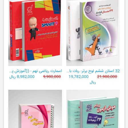
32 استان ششم لوح برتر- ربات باهوش ششم ((به همراه سامانۀ آزمون‌ساز رایگان))
اسمارت ریاضی نهم - ((آموزش پیشرفتۀ ریاضی تیزهوشان و نمونه‌دولتی نهم+ سامانۀ آزمون‌ساز آنلاین))
21,980,000
19,782,000
9,980,000
8,982,000 ریال
ریال