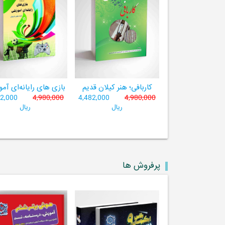
کاربافی؛ هنر کیلان قدیم
بازی های رایانه‌ای آم
82,000
4,980,000
4,482,000
4,980,000
ریال
ریال
پرفروش ها