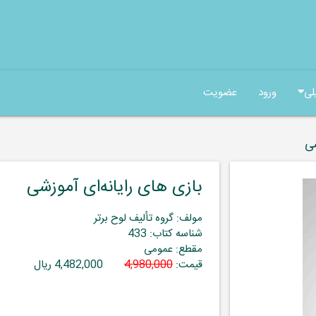
لی
ورود
عضویت
شی
بازی های رایانه‌ای آموزشی
مولف: گروه تألیف لوح برتر
شناسه کتاب: 433
مقطع: عمومی
قیمت:
4,980,000
4,482,000 ریال