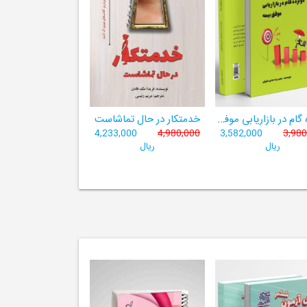
دوازده گام در بازاریابی موفق بیمه
خدمتکار در حال تماشاست
4,233,000
4,980,000
3,582,000
3,980
ریال
ریال