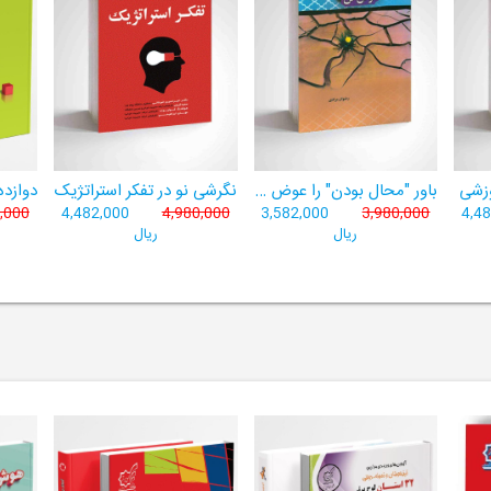
وزشی
باور "محال بودن" را عوض کن
نگرشی نو در تفکر استراتژیک
,000
4,482,000
4,980,000
3,582,000
3,980,000
4,4
ریال
ریال