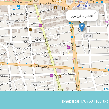
×
انتشارات لوح برتر
Leaf
lohebartar.ir/67531168.txt