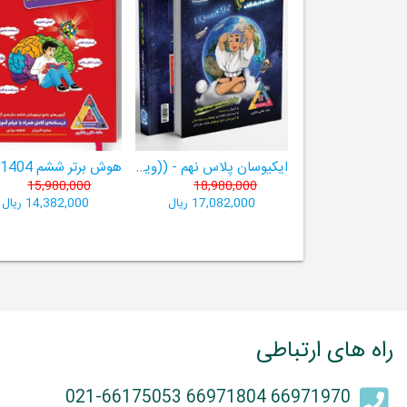
ایکیوسان پلاس نهم - ((ویژۀ مدارس نمونه دولتی، تیزهوشان و سمپاد+ فیلم‌های آموزشی+سامانۀ آزمون‌ساز رایگان))
15,980,000
18,980,000
17,082,000 ریال
14,382,000 ریال
راه های ارتباطی
66971970 66971804 021-66175053