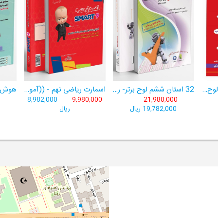
هوش برتر ششم 1404لوح برتر- ((ویژۀ آزمون تیزهوشان پایۀ ششم+ فیلم آموزشی + سامانۀ آزمون‌ساز رایگان))
32 استان ششم لوح برتر- ربات باهوش ششم ((به همراه سامانۀ آزمون‌ساز رایگان))
اسمارت ریاضی نهم - ((آموزش پیشرفتۀ ریاضی تیزهوشان و نمونه‌دولتی نهم+ سامانۀ آزمون‌ساز آنلاین))
8,982,000
9,980,000
21,980,000
19,782,000 ریال
ریال