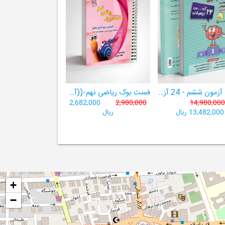
هوش آزمون ششم - 24 آزمون شبیه ساز تیزهوشان
فست بوک ریاضی نهم-((آموزش سریع، آسان و کامل ریاضی پایۀ نهم))
2,682,000
2,980,000
14,980,000
13,482,000 ریال
ریال
+
−