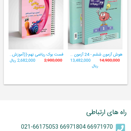
هوش آزمون ششم - 24 آزمون شبیه ساز تیزهوشان
فست بوک ریاضی نهم-((آموزش سریع، آسان و کامل ریاضی پایۀ نهم))
14,980,000
13,482,000
2,980,000
2,682,000 ریال
ریال
راه های ارتباطی
66971970 66971804 021-66175053