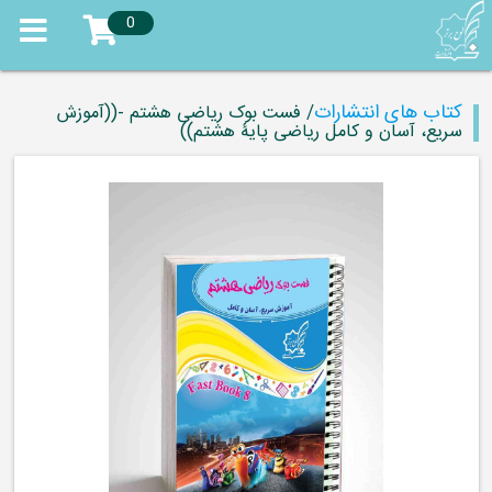
0
کتاب های انتشارات
/ فست بوک ریاضی هشتم -((آموزش
سریع، آسان و کامل ریاضی پایۀ هشتم))