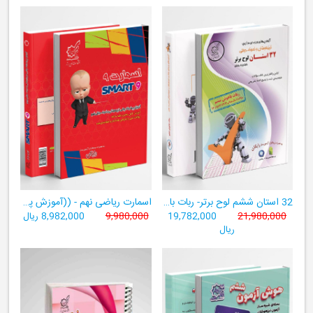
32 استان ششم لوح برتر- ربات باهوش ششم ((به همراه سامانۀ آزمون‌ساز رایگان))
اسمارت ریاضی نهم - ((آموزش پیشرفتۀ ریاضی تیزهوشان و نمونه‌دولتی نهم+ سامانۀ آزمون‌ساز آنلاین))
21,980,000
19,782,000
9,980,000
8,982,000 ریال
ریال