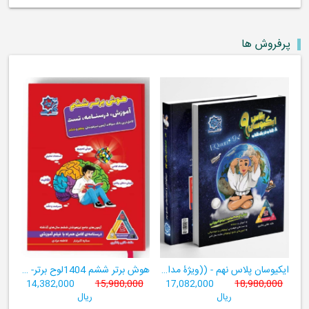
پرفروش ها
ایکیوسان پلاس نهم - ((ویژۀ مدارس نمونه دولتی، تیزهوشان و سمپاد+ فیلم‌های آموزشی+سامانۀ آزمون‌ساز رایگان))
هوش برتر ششم 1404لوح برتر- ((ویژۀ آزمون تیزهوشان پایۀ ششم+ فیلم آموزشی + سامانۀ آزمون‌ساز رایگان))
14,382,000
15,980,000
17,082,000
18,980,000
ریال
ریال