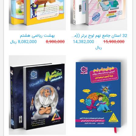
32 استان جامع نهم لوح برتر ((مجموعه آزمون‌های وروردی دبیرستان‌های نمونه‌دولتی 31 استان کشور+ فیلم‌های آموزشی +سامانۀ آزمون ساز آنلاین))
بهشت ریاضی هشتم
15,980,000
14,382,000
8,980,000
8,082,000 ریال
ریال