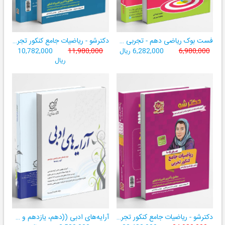
فست بوک ریاضی دهم - تجربی و ریاضی ((آموزش سریع، آسان و کامل ریاضی پایۀ دهم))
دکترشو - ریاضیات جامع کنکور تجربی - دهم،یازدهم،دوازدهم - جلد دو (پاسخنامه)
6,980,000
6,282,000 ریال
11,980,000
10,782,000
ریال
دکترشو - ریاضیات جامع کنکور تجربی - دهم،یازدهم،دوازدهم - جلد یک (درسنامه، تست، آزمون)
آرایه‌های ادبی ((دهم، یازدهم و دوازدهم کلیه رشته‌‌ها))