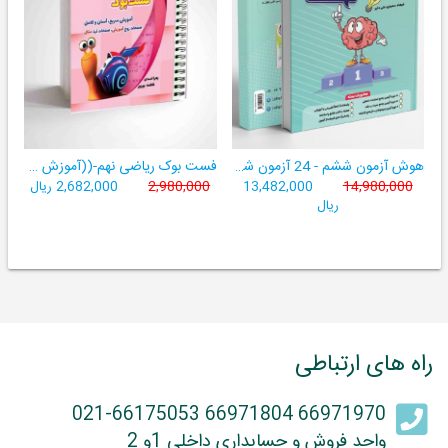
هوش آزمون ششم - 24 آزمون شبیه ساز تیزهوشان
فست بوک ریاضی نهم-((آموزش سریع، آسان و کامل ریاضی پایۀ نهم))
14,980,000
13,482,000
2,980,000
2,682,000 ریال
ریال
راه های ارتباطی
66971970 66971804 021-66175053
واحد فروش و حسابداری داخلی 1و 2