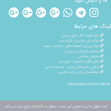
ما را دنبال کنید
لینک های مرتبط
دفتر تالیف کتاب های درسی
شبکه ملی مدارس- شبکه رشد
مرکز پرورش استعدادهای درخشان- سمپاد
سنجش آموزش و پرورش
سازمان سنجش
کانال تلگرام انتشارات لوح برتر
پیگیری خریدهای پستی - مرسوله پستی
فرهنگستان زبان و ادب فارسی
lohebartar.ir/67531168.txt
کلیه حقوق مادی و معنوی این سایت متعلق به «انتشارات لوح برتر» می باشد