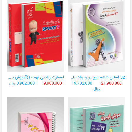
32 استان ششم لوح برتر- ربات باهوش ششم ((به همراه سامانۀ آزمون‌ساز رایگان))
اسمارت ریاضی نهم - ((آموزش پیشرفتۀ ریاضی تیزهوشان و نمونه‌دولتی نهم+ سامانۀ آزمون‌ساز آنلاین))
21,980,000
19,782,000
9,980,000
8,982,000 ریال
ریال