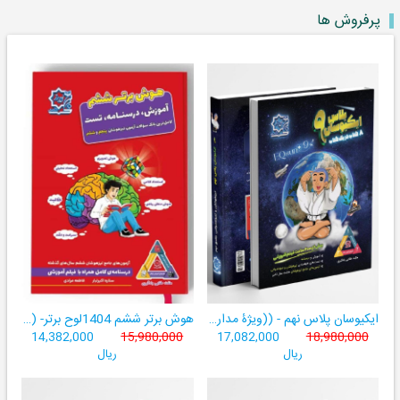
پرفروش ها
ایکیوسان پلاس نهم - ((ویژۀ مدارس نمونه دولتی، تیزهوشان و سمپاد+ فیلم‌های آموزشی+سامانۀ آزمون‌ساز رایگان))
هوش برتر ششم 1404لوح برتر- ((ویژۀ آزمون تیزهوشان پایۀ ششم+ فیلم آموزشی + سامانۀ آزمون‌ساز رایگان))
14,382,000
15,980,000
17,082,000
18,980,000
ریال
ریال