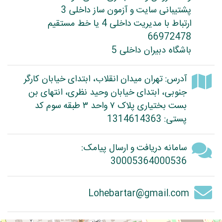
پشتیبانی سایت و آزمون ساز داخلی 3
ارتباط با مدیریت داخلی 4 یا خط مستقیم
66972478
باشگاه دبیران داخلی 5
آدرس: تهران میدان انقلاب، ابتدای خیابان کارگر
جنوبی، ابتدای خیابان وحید نظری، انتهای بن
بست بختیاری پلاک ۷ واحد ۳ طبقه سوم کد
پستی: 1314614363
سامانه دریافت و ارسال پیامک:
30005364000536
Lohebartar@gmail.com