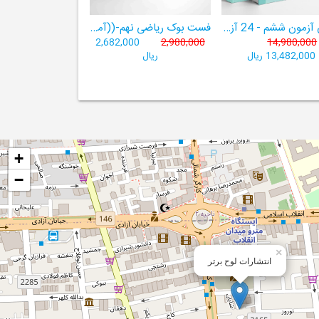
هوش آزمون ششم - 24 آزمون شبیه ساز تیزهوشان
فست بوک ریاضی نهم-((آموزش سریع، آسان و کامل ریاضی پایۀ نهم))
2,682,000
2,980,000
14,980,000
13,482,000 ریال
ریال
+
−
×
انتشارات لوح برتر