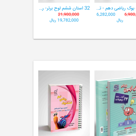
فست بوک ریاضی دهم - تجربی و ریاضی ((آموزش سریع، آسان و کامل ریاضی پایۀ دهم))
32 استان ششم لوح برتر- ربات باهوش ششم ((به همراه سامانۀ آزمون‌ساز رایگان))
21,980,000
6,282,000
6,980
ریال
19,782,000 ریال