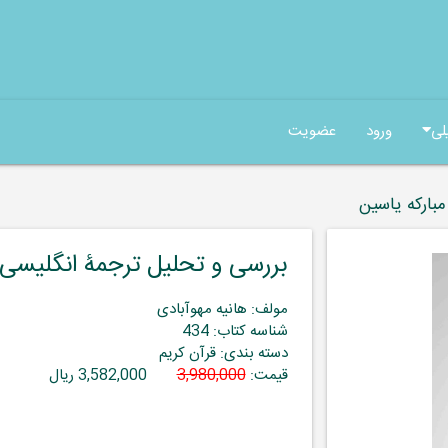
لی
ورود
عضویت
بارکه یاسین
بررسی و تحلیل ترجمۀ انگلیسی 
مولف: هانیه مهوآبادی
شناسه کتاب: 434
دسته بندی: قرآن کریم
قیمت:
3,980,000
3,582,000 ریال