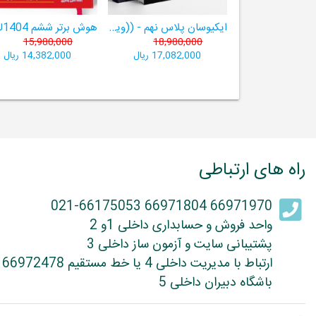
ایکیوسان پلاس نهم - ((ویژۀ مدارس نمونه دولتی، تیزهوشان و سمپاد+ فیلم‌های آموزشی+سامانۀ آزمون‌ساز رایگان))
15,980,000
18,980,000
17,082,000 ریال
14,382,000 ریال
راه های ارتباطی
66971970 66971804 021-66175053
واحد فروش و حسابداری داخلی 1و 2
پشتیبانی سایت و آزمون ساز داخلی 3
ارتباط با مدیریت داخلی 4 یا خط مستقیم 66972478
باشگاه دبیران داخلی 5