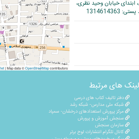
، ابتدای خیابان وحید نظری،
let
| Map data ©
OpenStreetMap
contributors
لینک های مرتبط
دفتر تالیف کتاب های درسی
شبکه ملی مدارس- شبکه رشد
مرکز پرورش استعدادهای درخشان- سمپاد
سنجش آموزش و پرورش
سازمان سنجش
کانال تلگرام انتشارات لوح برتر
پیگیری خریدهای پستی - مرسوله پستی