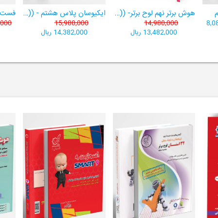
هوش برتر نهم لوح برتر- ((ویژۀ آزمون تیزهوشان پایۀ نهم+ فیلم آموزشی + سامانۀ آزمون‌ساز رایگان))
ایکیوسان پلاس هشتم - ((ویژۀ مدارس نمونه دولتی، تیزهوشان و سمپاد+ فیلم‌های آموزشی+سامانۀ آزمون‌ساز رایگان))
,000
15,980,000
14,980,000
8,0
13,482,000 ریال
14,382,000 ریال