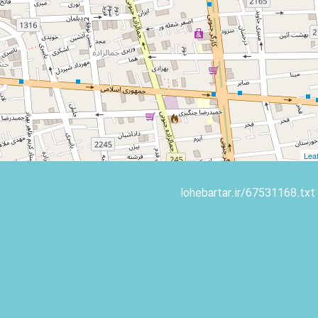
Leaf
lohebartar.ir/67531168.txt