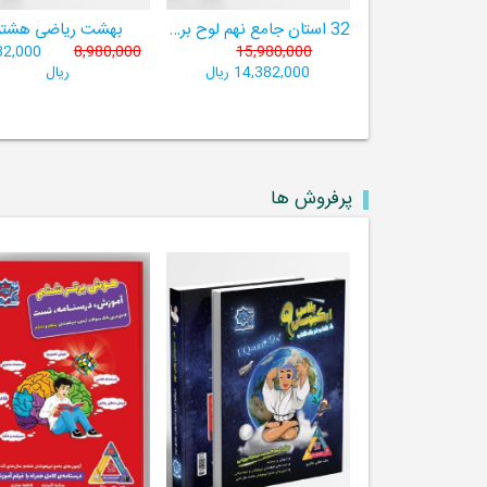
32 استان جامع نهم لوح برتر ((مجموعه آزمون‌های وروردی دبیرستان‌های نمونه‌دولتی 31 استان کشور+ فیلم‌های آموزشی +سامانۀ آزمون ساز آنلاین))
بهشت ریاضی هشتم
82,000
8,980,000
15,980,000
14,382,000 ریال
ریال
پرفروش ها