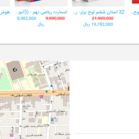
هوش برتر ششم 1404لوح برتر- ((ویژۀ آزمون تیزهوشان پایۀ ششم+ فیلم آموزشی + سامانۀ آزمون‌ساز رایگان))
32 استان ششم لوح برتر- ربات باهوش ششم ((به همراه سامانۀ آزمون‌ساز رایگان))
اسمارت ریاضی نهم - ((آموزش پیشرفتۀ ریاضی تیزهوشان و نمونه‌دولتی نهم+ سامانۀ آزمون‌ساز آنلاین))
8,982,000
9,980,000
21,980,000
19,782,000 ریال
ریال