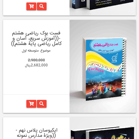
فست بوک ریاضی هشتم
-((آموزش سریع، آسان و
کامل ریاضی پایۀ هشتم))
موضوع: متوسطه اول
2,980,000
2,682,000ریال
ایکیوسان پلاس نهم -
((ویژۀ مدارس نمونه