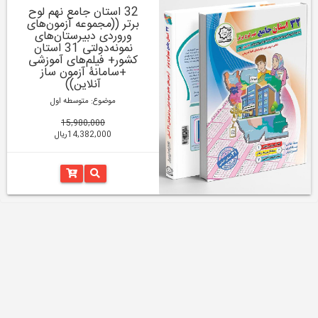
32 استان جامع نهم لوح
برتر ((مجموعه آزمون‌های
وروردی دبیرستان‌های
نمونه‌دولتی 31 استان
کشور+ فیلم‌های آموزشی
+سامانۀ آزمون ساز
آنلاین))
موضوع: متوسطه اول
15,980,000
14,382,000ریال