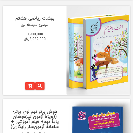
بهشت ریاضی هشتم
موضوع: متوسطه اول
8,980,000
8,082,000ریال
هوش برتر نهم لوح برتر-
((ویژۀ آزمون تیزهوشان
پایۀ نهم+ فیلم آموزشی +
سامانۀ آزمون‌ساز رایگان))