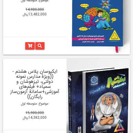
موضوع: متوسطه اول
14,980,000
13,482,000ریال
ایکیوسان پلاس هشتم -
((ویژۀ مدارس نمونه
دولتی، تیزهوشان و
سمپاد+ فیلم‌های
آموزشی+سامانۀ آزمون‌ساز
رایگان))
موضوع: متوسطه اول
15,980,000
14,382,000ریال