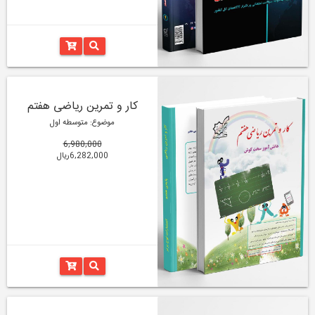
کار و تمرین ریاضی هفتم
موضوع: متوسطه اول
6,980,000
6,282,000ریال