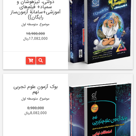
دولتی، تیزهوشان و
سمپاد+ فیلم‌های
آموزشی+سامانۀ آزمون‌ساز
رایگان))
موضوع: متوسطه اول
18,980,000
17,082,000ریال
بوک آزمون علوم تجربی
نهم
موضوع: متوسطه اول
8,980,000
8,082,000ریال