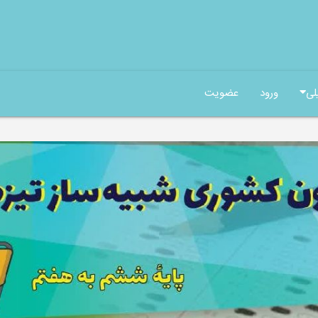
لی
ورود
عضویت