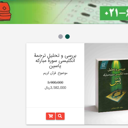
بررسی و تحلیل ترجمۀ
انگلیسی سورۀ مبارکه
یاسین
موضوع: قرآن کریم
3,980,000
3,582,000ریال