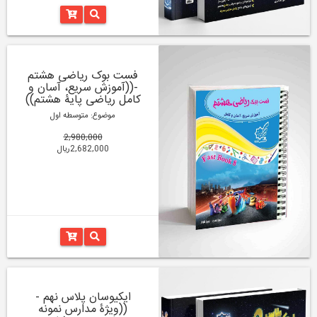
فست بوک ریاضی هشتم
-((آموزش سریع، آسان و
کامل ریاضی پایۀ هشتم))
موضوع: متوسطه اول
2,980,000
2,682,000ریال
ایکیوسان پلاس نهم -
((ویژۀ مدارس نمونه