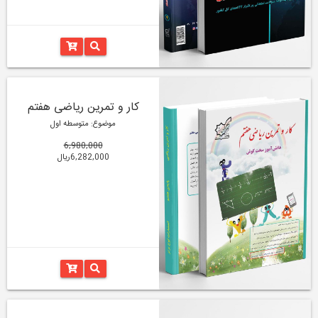
کار و تمرین ریاضی هفتم
موضوع: متوسطه اول
6,980,000
6,282,000ریال