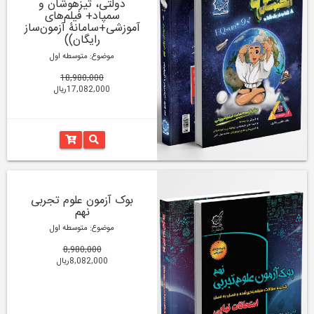
دولتی، تیزهوشان و
سمپاد+ فیلم‌های
آموزشی+سامانۀ آزمون‌ساز
رایگان))
موضوع: متوسطه اول
18,980,000
17,082,000ریال
بوک آزمون علوم تجربی
نهم
موضوع: متوسطه اول
8,980,000
8,082,000ریال