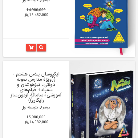
موضوع: متوسطه اول
14,980,000
13,482,000ریال
ایکیوسان پلاس هشتم -
((ویژۀ مدارس نمونه
دولتی، تیزهوشان و
سمپاد+ فیلم‌های
آموزشی+سامانۀ آزمون‌ساز
رایگان))
موضوع: متوسطه اول
15,980,000
14,382,000ریال