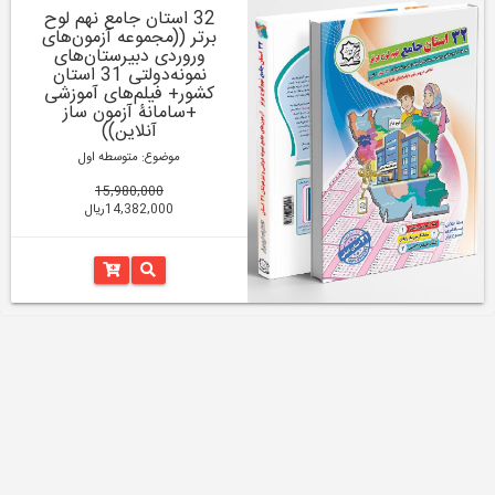
32 استان جامع نهم لوح
برتر ((مجموعه آزمون‌های
وروردی دبیرستان‌های
نمونه‌دولتی 31 استان
کشور+ فیلم‌های آموزشی
+سامانۀ آزمون ساز
آنلاین))
موضوع: متوسطه اول
15,980,000
14,382,000ریال