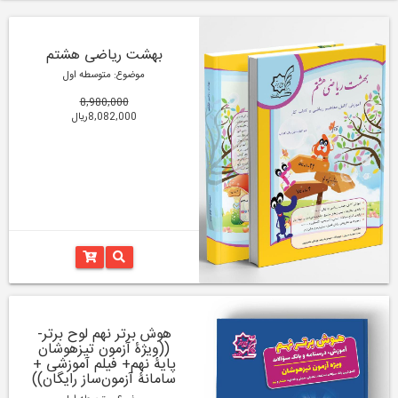
بهشت ریاضی هشتم
موضوع: متوسطه اول
8,980,000
8,082,000ریال
هوش برتر نهم لوح برتر-
((ویژۀ آزمون تیزهوشان
پایۀ نهم+ فیلم آموزشی +
سامانۀ آزمون‌ساز رایگان))