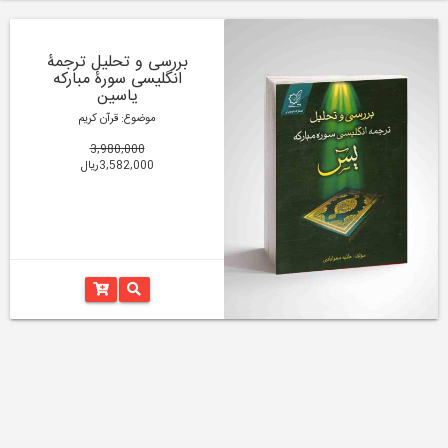
بررسی و تحلیل ترجمۀ
انگلیسی سورۀ مبارکه
یاسین
موضوع: قرآن کریم
3,980,000
3,582,000ریال