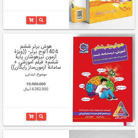
هوش برتر ششم
1404لوح برتر- ((ویژۀ
آزمون تیزهوشان پایۀ
ششم+ فیلم آموزشی +
سامانۀ آزمون‌ساز رایگان))
موضوع: ابتدایی
15,980,000
14,382,000ریال