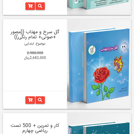
گل سرخ و مهتاب ((مصور
+صوتی+ تمام رنگی))
موضوع: ابتدایی
2,980,000
2,682,000ریال
کار و تمرین + 500 تست
ریاضی چهارم