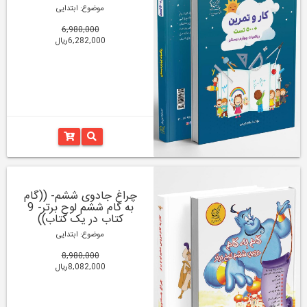
موضوع: ابتدایی
6,980,000
6,282,000ریال
چراغ جادوی ششم- ((گام
به گام ششم لوح برتر- 9
کتاب در یک کتاب))
موضوع: ابتدایی
8,980,000
8,082,000ریال