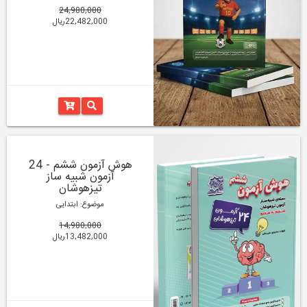
24,980,000
22,482,000ریال
هوش آزمون ششم - 24
آزمون شبیه ساز
تیزهوشان
موضوع: ابتدایی
14,980,000
13,482,000ریال