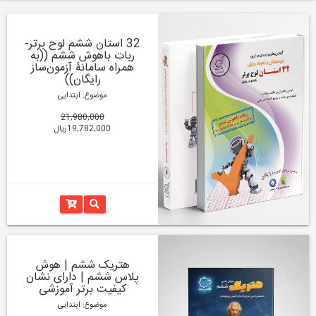
32 استان ششم لوح برتر-
ربات باهوش ششم ((به
همراه سامانۀ آزمون‌ساز
رایگان))
موضوع: ابتدایی
21,980,000
19,782,000ریال
هتریک ششم | هوش
پلاس ششم | دارای نشان
کیفیت برتر آموزشی
موضوع: ابتدایی