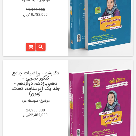
موضوع: متوسطه دوم
11,980,000
10,782,000ریال
دکترشو - ریاضیات جامع
کنکور تجربی -
دهم،یازدهم،دوازدهم -
جلد یک (درسنامه، تست،
آزمون)
موضوع: متوسطه دوم
24,980,000
22,482,000ریال