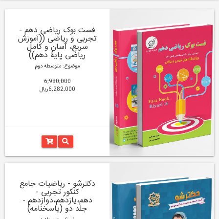
فست بوک ریاضی دهم -
تجربی و ریاضی ((آموزش
سریع، آسان و کامل
ریاضی پایۀ دهم))
موضوع: متوسطه دوم
6,980,000
6,282,000ریال
دکترشو - ریاضیات جامع
کنکور تجربی -
دهم،یازدهم،دوازدهم -
جلد دو (پاسخنامه)