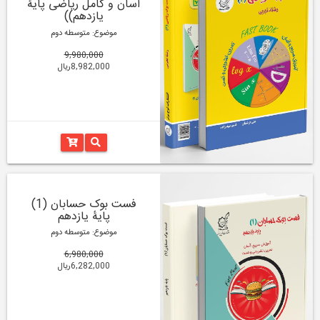
آسان و کامل ریاضی پایۀ
یازدهم))
موضوع: متوسطه دوم
9,980,000
8,982,000ریال
فست بوک حسابان (1)
پایۀ یازدهم
موضوع: متوسطه دوم
6,980,000
6,282,000ریال