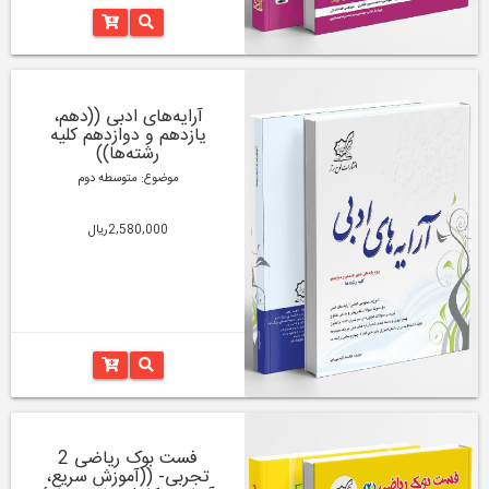
آرایه‌های ادبی ((دهم،
یازدهم و دوازدهم کلیه
رشته‌‌ها))
موضوع: متوسطه دوم
2,580,000ریال
فست بوک ریاضی 2
تجربی- ((آموزش سریع،