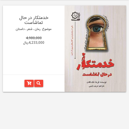
خدمتکار در حال
تماشاست
موضوع: رمان ، شعر ، داستان
4,980,000
4,233,000ریال