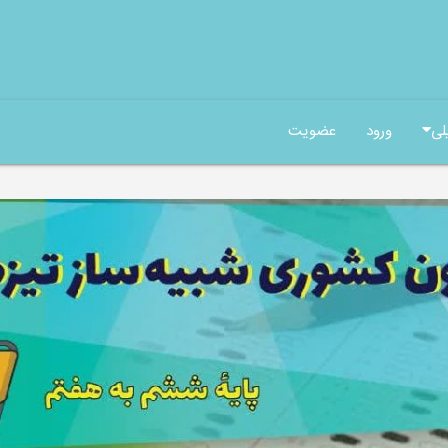
لی
ورود
عضویت