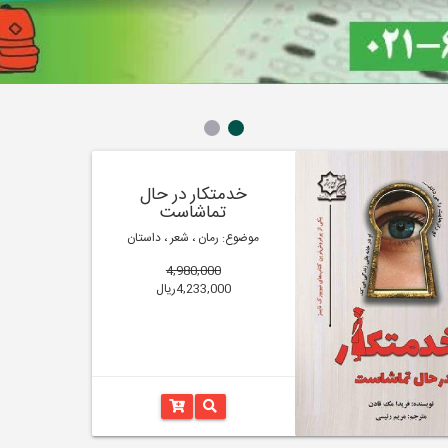
خدمتکار در حال
تماشاست
موضوع: رمان ، شعر ، داستان
4,980,000
4,233,000ریال