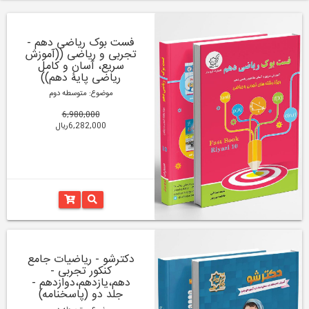
فست بوک ریاضی دهم -
تجربی و ریاضی ((آموزش
سریع، آسان و کامل
ریاضی پایۀ دهم))
موضوع: متوسطه دوم
6,980,000
6,282,000ریال
دکترشو - ریاضیات جامع
کنکور تجربی -
دهم،یازدهم،دوازدهم -
جلد دو (پاسخنامه)