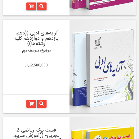
آرایه‌های ادبی ((دهم،
یازدهم و دوازدهم کلیه
رشته‌‌ها))
موضوع: متوسطه دوم
2,580,000ریال
فست بوک ریاضی 2
تجربی- ((آموزش سریع،