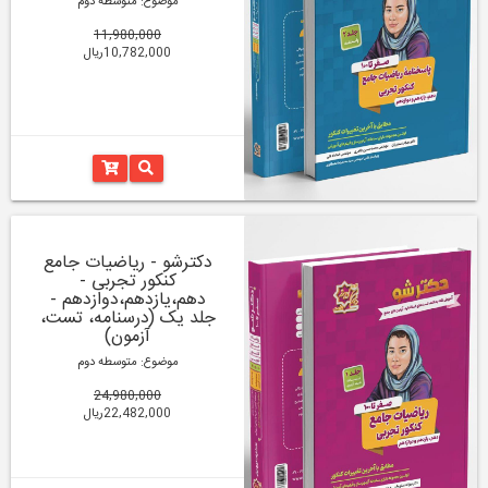
موضوع: متوسطه دوم
11,980,000
10,782,000ریال
دکترشو - ریاضیات جامع
کنکور تجربی -
دهم،یازدهم،دوازدهم -
جلد یک (درسنامه، تست،
آزمون)
موضوع: متوسطه دوم
24,980,000
22,482,000ریال