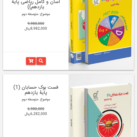
آسان و کامل ریاضی پایۀ
یازدهم))
موضوع: متوسطه دوم
9,980,000
8,982,000ریال
فست بوک حسابان (1)
پایۀ یازدهم
موضوع: متوسطه دوم
6,980,000
6,282,000ریال