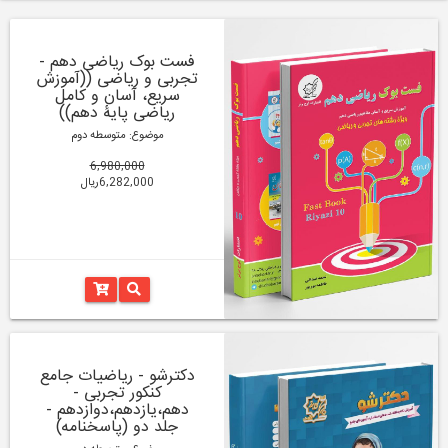
فست بوک ریاضی دهم -
تجربی و ریاضی ((آموزش
سریع، آسان و کامل
ریاضی پایۀ دهم))
موضوع: متوسطه دوم
6,980,000
6,282,000ریال
دکترشو - ریاضیات جامع
کنکور تجربی -
دهم،یازدهم،دوازدهم -
جلد دو (پاسخنامه)