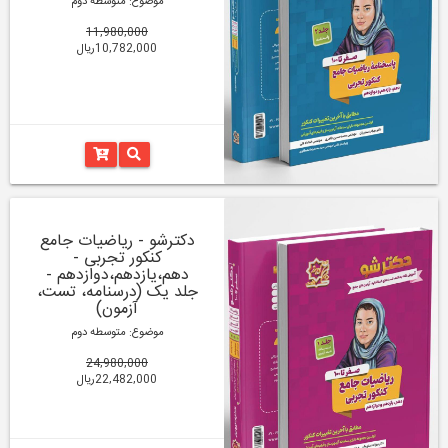
موضوع: متوسطه دوم
11,980,000
10,782,000ریال
دکترشو - ریاضیات جامع
کنکور تجربی -
دهم،یازدهم،دوازدهم -
جلد یک (درسنامه، تست،
آزمون)
موضوع: متوسطه دوم
24,980,000
22,482,000ریال