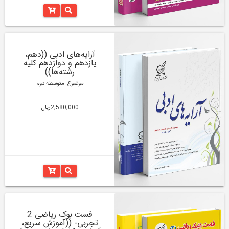
آرایه‌های ادبی ((دهم،
یازدهم و دوازدهم کلیه
رشته‌‌ها))
موضوع: متوسطه دوم
2,580,000ریال
فست بوک ریاضی 2
تجربی- ((آموزش سریع،