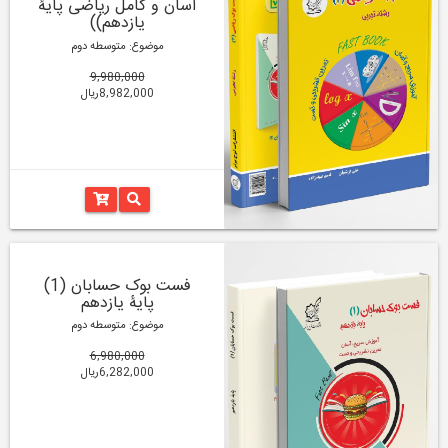
آسان و کامل ریاضی پایۀ
یازدهم))
موضوع: متوسطه دوم
9,980,000
8,982,000ریال
فست بوک حسابان (1)
پایۀ یازدهم
موضوع: متوسطه دوم
6,980,000
6,282,000ریال