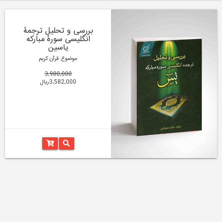
بررسی و تحلیل ترجمۀ
انگلیسی سورۀ مبارکه
یاسین
موضوع: قرآن کریم
3,980,000
3,582,000ریال