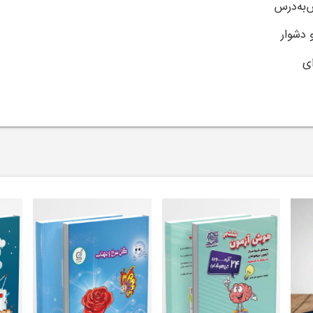
‌به‌درس
 دشوار
ی