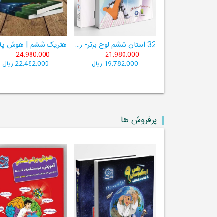
32 استان ششم لوح برتر- ربات باهوش ششم ((به همراه سامانۀ آزمون‌ساز رایگان))
24,980,000
21,980,000
19,782,000 ریال
22,482,000 ریال
پرفروش ها