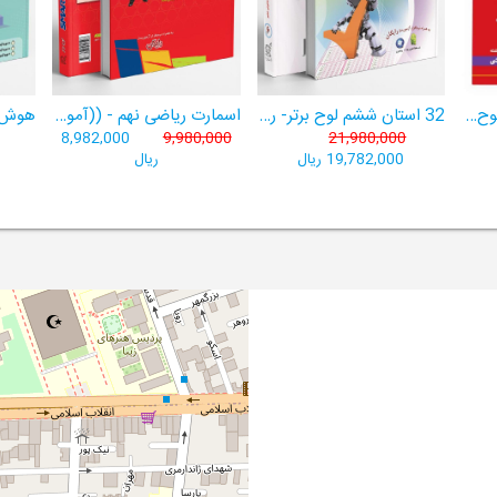
هوش برتر ششم 1404لوح برتر- ((ویژۀ آزمون تیزهوشان پایۀ ششم+ فیلم آموزشی + سامانۀ آزمون‌ساز رایگان))
32 استان ششم لوح برتر- ربات باهوش ششم ((به همراه سامانۀ آزمون‌ساز رایگان))
اسمارت ریاضی نهم - ((آموزش پیشرفتۀ ریاضی تیزهوشان و نمونه‌دولتی نهم+ سامانۀ آزمون‌ساز آنلاین))
8,982,000
9,980,000
21,980,000
19,782,000 ریال
ریال