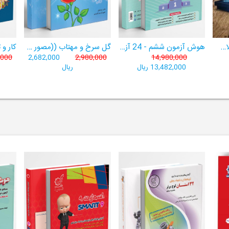
هتریک ششم | هوش پلاس ششم | دارای نشان کیفیت برتر آموزشی
هوش آزمون ششم - 24 آزمون شبیه ساز تیزهوشان
گل سرخ و مهتاب ((مصور +صوتی+ تمام رنگی))
,000
2,682,000
2,980,000
14,980,000
13,482,000 ریال
ریال