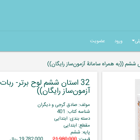
لی
ورود
عضویت
32 استان ششم لوح برتر- ربا
آزمون‌ساز رایگان))
مولف: صادق گرجی و دیگران
شناسه کتاب: 401
دسته بندی: ابتدایی
مقطع: ابتدایی
پایه: ششم
قیمت:
21,980,000
19,782,000 ریال