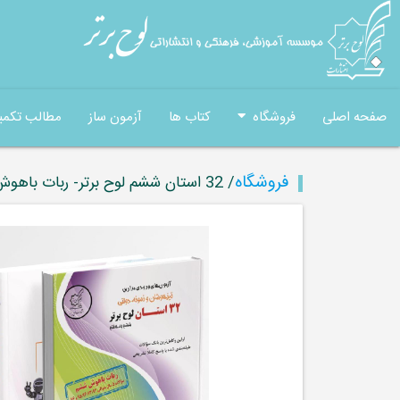
صفحه اصلی
فروشگاه
کتاب ها
آزمون ساز
مطالب تکمی
فروشگاه
/ 32 استان ششم لوح برتر- ربات باهوش ششم ((به همراه سامانۀ آزمون‌ساز رایگان))