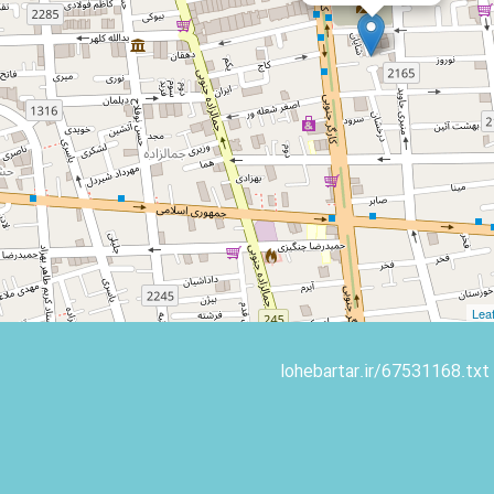
Leaf
lohebartar.ir/67531168.txt