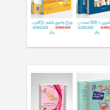
کار و تمرین + 500 تست ریاضی چهارم
چراغ جادوی ششم- ((گام به گام ششم لوح برتر- 9 کتاب در یک کتاب))
8,082,000
8,980,000
6,282,000
6,980
ریال
ریال