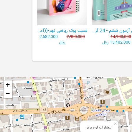
هوش آزمون ششم - 24 آزمون شبیه ساز تیزهوشان
فست بوک ریاضی نهم-((آموزش سریع، آسان و کامل ریاضی پایۀ نهم))
2,682,000
2,980,000
14,980,000
13,482,000 ریال
ریال
+
−
×
انتشارات لوح برتر