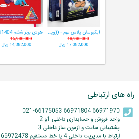
ایکیوسان پلاس نهم - ((ویژۀ مدارس نمونه دولتی، تیزهوشان و سمپاد+ فیلم‌های آموزشی+سامانۀ آزمون‌ساز رایگان))
15,980,000
18,980,000
17,082,000 ریال
14,382,000 ریال
راه های ارتباطی
66971970 66971804 021-66175053
واحد فروش و حسابداری داخلی 1و 2
پشتیبانی سایت و آزمون ساز داخلی 3
ارتباط با مدیریت داخلی 4 یا خط مستقیم 66972478