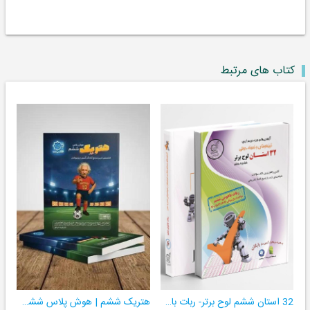
کتاب های مرتبط
32 استان ششم لوح برتر- ربات باهوش ششم ((به همراه سامانۀ آزمون‌ساز رایگان))
هتریک ششم | هوش پلاس ششم | دارای نشان کیفیت برتر آموزشی