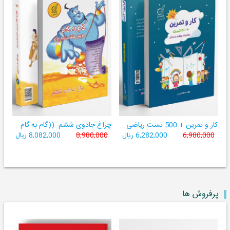
کار و تمرین + 500 تست ریاضی چهارم
چراغ جادوی ششم- ((گام به گام ششم لوح برتر- 9 کتاب در یک کتاب))
6,980,000
6,282,000 ریال
8,980,000
8,082,000 ریال
پرفروش ها