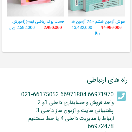
هوش آزمون ششم - 24 آزمون شبیه ساز تیزهوشان
فست بوک ریاضی نهم-((آموزش سریع، آسان و کامل ریاضی پایۀ نهم))
14,980,000
13,482,000
2,980,000
2,682,000 ریال
ریال
راه های ارتباطی
66971970 66971804 021-66175053
واحد فروش و حسابداری داخلی 1و 2
پشتیبانی سایت و آزمون ساز داخلی 3
ارتباط با مدیریت داخلی 4 یا خط مستقیم
66972478