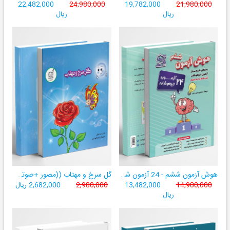
22,482,000
24,980,000
19,782,000
21,980,000
ریال
ریال
هوش آزمون ششم - 24 آزمون شبیه ساز تیزهوشان
گل سرخ و مهتاب ((مصور +صوتی+ تمام رنگی))
14,980,000
13,482,000
2,980,000
2,682,000 ریال
ریال