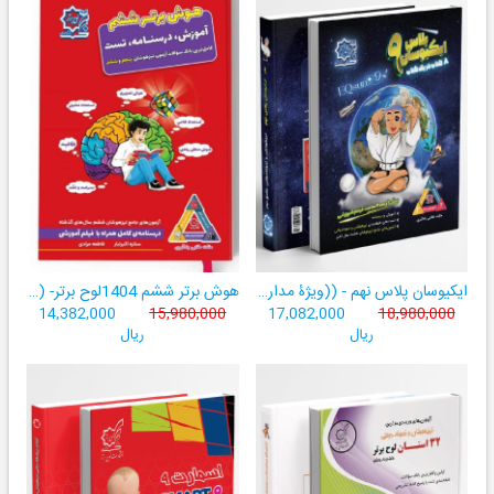
ایکیوسان پلاس نهم - ((ویژۀ مدارس نمونه دولتی، تیزهوشان و سمپاد+ فیلم‌های آموزشی+سامانۀ آزمون‌ساز رایگان))
هوش برتر ششم 1404لوح برتر- ((ویژۀ آزمون تیزهوشان پایۀ ششم+ فیلم آموزشی + سامانۀ آزمون‌ساز رایگان))
14,382,000
15,980,000
17,082,000
18,980,000
ریال
ریال