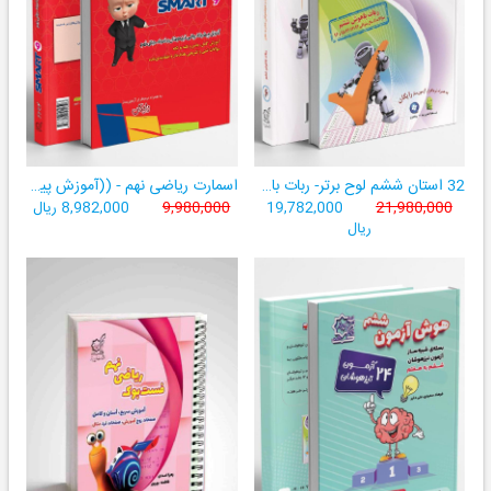
32 استان ششم لوح برتر- ربات باهوش ششم ((به همراه سامانۀ آزمون‌ساز رایگان))
اسمارت ریاضی نهم - ((آموزش پیشرفتۀ ریاضی تیزهوشان و نمونه‌دولتی نهم+ سامانۀ آزمون‌ساز آنلاین))
21,980,000
19,782,000
9,980,000
8,982,000 ریال
ریال