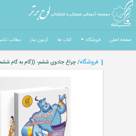
صفحه اصلی
فروشگاه
کتاب ها
آزمون ساز
مطالب تکمی
فروشگاه
/ چراغ جادوی ششم- ((گام به گام ششم لوح برتر- 9 کتاب