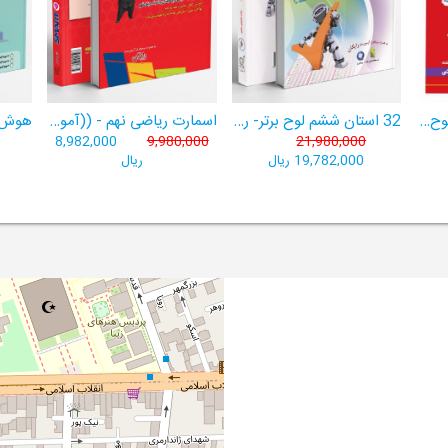
هوش برتر ششم 1404لوح برتر- ((ویژۀ آزمون تیزهوشان پایۀ ششم+ فیلم آموزشی + سامانۀ آزمون‌ساز رایگان))
32 استان ششم لوح برتر- ربات باهوش ششم ((به همراه سامانۀ آزمون‌ساز رایگان))
اسمارت ریاضی نهم - ((آموزش پیشرفتۀ ریاضی تیزهوشان و نمونه‌دولتی نهم+ سامانۀ آزمون‌ساز آنلاین))
8,982,000
9,980,000
21,980,000
19,782,000 ریال
ریال