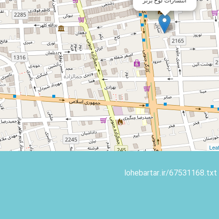
Leaf
lohebartar.ir/67531168.txt