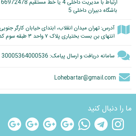
ارتباط با مدیریت داخلی 4 یا خط مستقیم 66972478
باشگاه دبیران داخلی 5
آدرس: تهران میدان انقلاب، ابتدای خیابان کارگر جنوبی
انتهای بن بست بختیاری پلاک ۷ واحد ۳ طبقه سوم کد پستی: 1314614363
سامانه دریافت و ارسال پیامک: 30005364000536
Lohebartar@gmail.com
ما را دنبال کنید