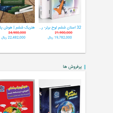
32 استان ششم لوح برتر- ربات باهوش ششم ((به همراه سامانۀ آزمون‌ساز رایگان))
24,980,000
21,980,000
19,782,000 ریال
22,482,000 ریال
پرفروش ها