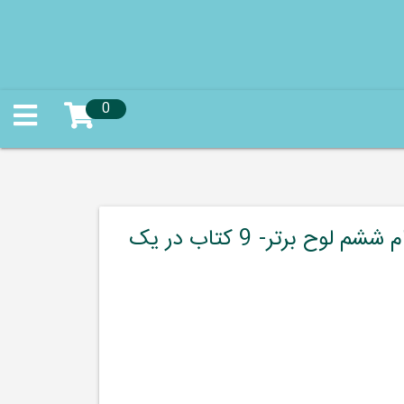
0
چراغ جادوی ششم- ((گام به گام ششم لوح برتر- 9 کتاب در یک