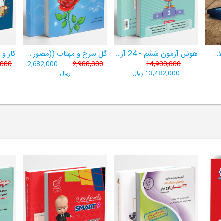
هتریک ششم | هوش پلاس ششم | دارای نشان کیفیت برتر آموزشی
هوش آزمون ششم - 24 آزمون شبیه ساز تیزهوشان
گل سرخ و مهتاب ((مصور +صوتی+ تمام رنگی))
,000
2,682,000
2,980,000
14,980,000
13,482,000 ریال
ریال