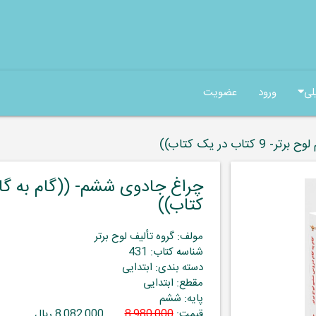
لی
ورود
عضویت
 در یک کتاب))
کتاب))
مولف: گروه تألیف لوح برتر
شناسه کتاب: 431
دسته بندی: ابتدایی
مقطع: ابتدایی
پایه: ششم
قیمت:
8,980,000
8,082,000 ریال