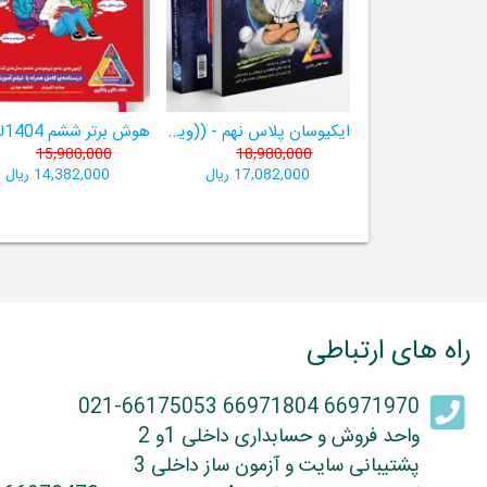
ایکیوسان پلاس نهم - ((ویژۀ مدارس نمونه دولتی، تیزهوشان و سمپاد+ فیلم‌های آموزشی+سامانۀ آزمون‌ساز رایگان))
15,980,000
18,980,000
17,082,000 ریال
14,382,000 ریال
راه های ارتباطی
66971970 66971804 021-66175053
واحد فروش و حسابداری داخلی 1و 2
پشتیبانی سایت و آزمون ساز داخلی 3