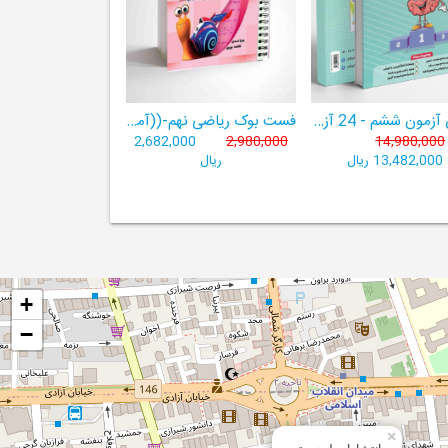
هوش آزمون ششم - 24 آزمون شبیه ساز تیزهوشان
فست بوک ریاضی نهم-((آموزش سریع، آسان و کامل ریاضی پایۀ نهم))
2,682,000
2,980,000
14,980,000
13,482,000 ریال
ریال
+
−
×
انتشارات لوح برتر