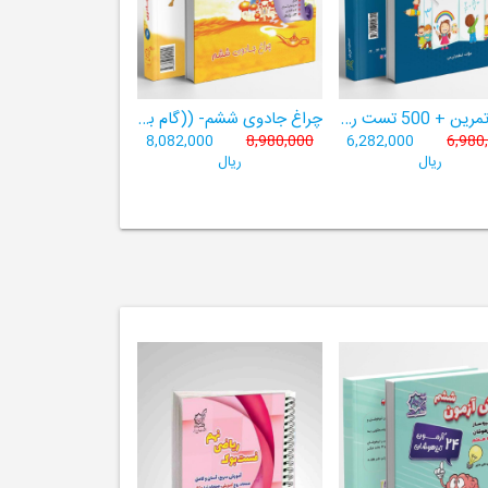
کار و تمرین + 500 تست ریاضی چهارم
چراغ جادوی ششم- ((گام به گام ششم لوح برتر- 9 کتاب در یک کتاب))
8,082,000
8,980,000
6,282,000
6,980
ریال
ریال