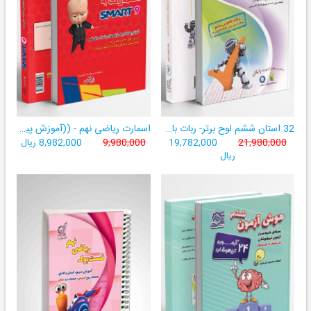
32 استان ششم لوح برتر- ربات باهوش ششم ((به همراه سامانۀ آزمون‌ساز رایگان))
اسمارت ریاضی نهم - ((آموزش پیشرفتۀ ریاضی تیزهوشان و نمونه‌دولتی نهم+ سامانۀ آزمون‌ساز آنلاین))
21,980,000
19,782,000
9,980,000
8,982,000 ریال
ریال