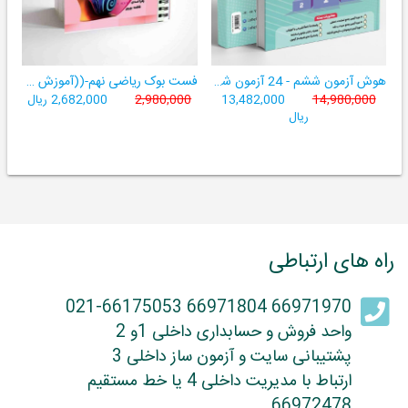
هوش آزمون ششم - 24 آزمون شبیه ساز تیزهوشان
فست بوک ریاضی نهم-((آموزش سریع، آسان و کامل ریاضی پایۀ نهم))
14,980,000
13,482,000
2,980,000
2,682,000 ریال
ریال
راه های ارتباطی
66971970 66971804 021-66175053
واحد فروش و حسابداری داخلی 1و 2
پشتیبانی سایت و آزمون ساز داخلی 3
ارتباط با مدیریت داخلی 4 یا خط مستقیم
66972478