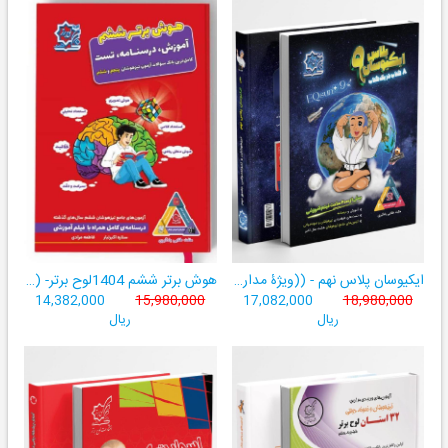
ایکیوسان پلاس نهم - ((ویژۀ مدارس نمونه دولتی، تیزهوشان و سمپاد+ فیلم‌های آموزشی+سامانۀ آزمون‌ساز رایگان))
هوش برتر ششم 1404لوح برتر- ((ویژۀ آزمون تیزهوشان پایۀ ششم+ فیلم آموزشی + سامانۀ آزمون‌ساز رایگان))
14,382,000
15,980,000
17,082,000
18,980,000
ریال
ریال