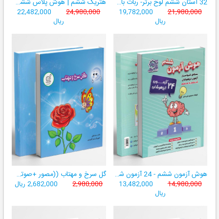
32 استان ششم لوح برتر- ربات باهوش ششم ((به همراه سامانۀ آزمون‌ساز رایگان))
هتریک ششم | هوش پلاس ششم | دارای نشان کیفیت برتر آموزشی
22,482,000
24,980,000
19,782,000
21,980,000
ریال
ریال
هوش آزمون ششم - 24 آزمون شبیه ساز تیزهوشان
گل سرخ و مهتاب ((مصور +صوتی+ تمام رنگی))
14,980,000
13,482,000
2,980,000
2,682,000 ریال
ریال