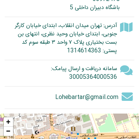
باشگاه دبیران داخلی 5
آدرس: تهران میدان انقلاب، ابتدای خیابان کارگر
جنوبی، ابتدای خیابان وحید نظری، انتهای بن
بست بختیاری پلاک ۷ واحد ۳ طبقه سوم کد
پستی: 1314614363
سامانه دریافت و ارسال پیامک:
30005364000536
Lohebartar@gmail.com
+
−