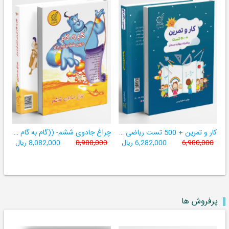
کار و تمرین + 500 تست ریاضی چهارم
چراغ جادوی ششم- ((گام به گام ششم لوح برتر- 9 کتاب در یک کتاب))
6,980,000
6,282,000 ریال
8,980,000
8,082,000 ریال
پرفروش ها