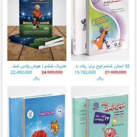
32 استان ششم لوح برتر- ربات باهوش ششم ((به همراه سامانۀ آزمون‌ساز رایگان))
هتریک ششم | هوش پلاس ششم | دارای نشان کیفیت برتر آموزشی
22,482,000
24,980,000
19,782,000
21,980,000
ریال
ریال