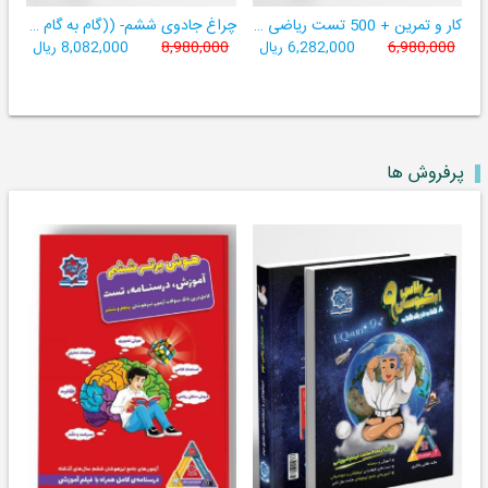
کار و تمرین + 500 تست ریاضی چهارم
چراغ جادوی ششم- ((گام به گام ششم لوح برتر- 9 کتاب در یک کتاب))
6,980,000
6,282,000 ریال
8,980,000
8,082,000 ریال
پرفروش ها