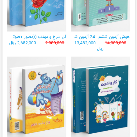
هوش آزمون ششم - 24 آزمون شبیه ساز تیزهوشان
گل سرخ و مهتاب ((مصور +صوتی+ تمام رنگی))
14,980,000
13,482,000
2,980,000
2,682,000 ریال
ریال