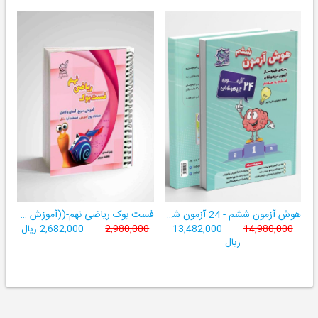
هوش آزمون ششم - 24 آزمون شبیه ساز تیزهوشان
فست بوک ریاضی نهم-((آموزش سریع، آسان و کامل ریاضی پایۀ نهم))
14,980,000
13,482,000
2,980,000
2,682,000 ریال
ریال