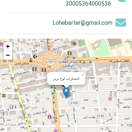
30005364000536
Lohebartar@gmail.com
+
−
×
انتشارات لوح برتر