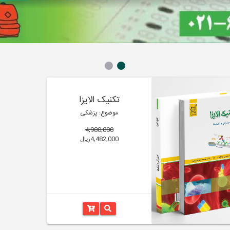
تکنیک الایزا
موضوع: پزشکی
4,980,000
4,482,000ریال