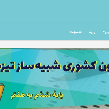
لی
ورود
عضویت