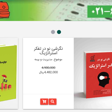
نگرشی نو در تفکر
استراتژیک
موضوع: مدیریت و بیمه
4,980,000
4,482,000ریال