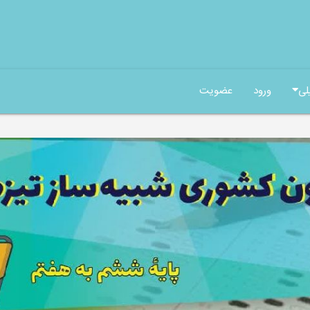
لی
ورود
عضویت