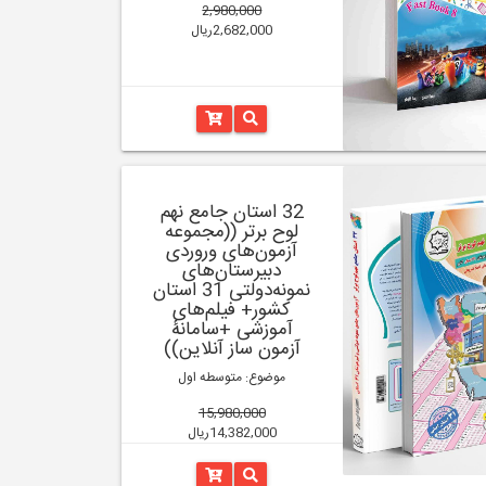
2,980,000
2,682,000ریال
32 استان جامع نهم
لوح برتر ((مجموعه
آزمون‌های وروردی
دبیرستان‌های
نمونه‌دولتی 31 استان
کشور+ فیلم‌های
آموزشی +سامانۀ
آزمون ساز آنلاین))
موضوع: متوسطه اول
15,980,000
14,382,000ریال