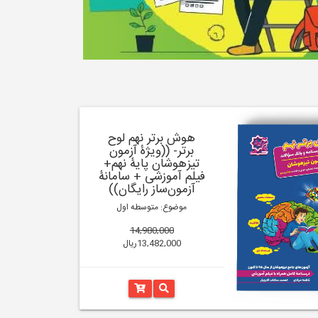
هوش برتر نهم لوح
برتر- ((ویژۀ آزمون
تیزهوشان پایۀ نهم+
فیلم آموزشی + سامانۀ
آزمون‌ساز رایگان))
موضوع: متوسطه اول
14,980,000
13,482,000ریال