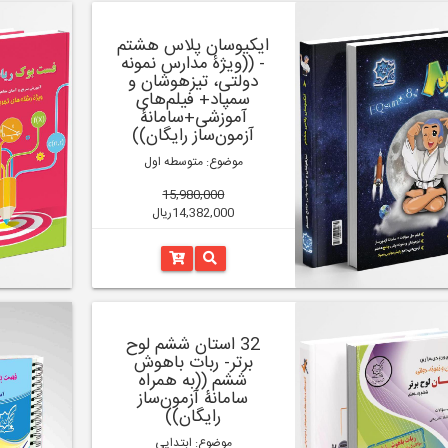
ایکیوسان پلاس هشتم
- ((ویژۀ مدارس نمونه
دولتی، تیزهوشان و
سمپاد+ فیلم‌های
آموزشی+سامانۀ
آزمون‌ساز رایگان))
موضوع: متوسطه اول
15,980,000
14,382,000ریال
32 استان ششم لوح
برتر- ربات باهوش
ششم ((به همراه
سامانۀ آزمون‌ساز
رایگان))
موضوع: ابتدایی