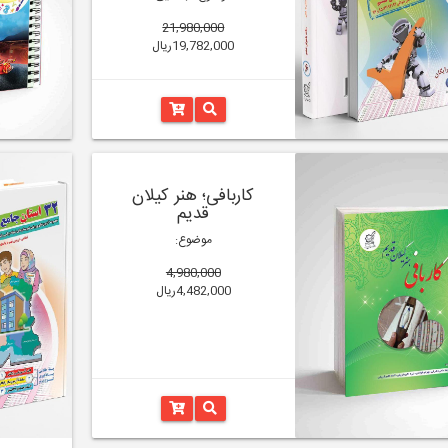
21,980,000
19,782,000ریال
کاربافی؛ هنر کیلان
قدیم
موضوع:
4,980,000
4,482,000ریال