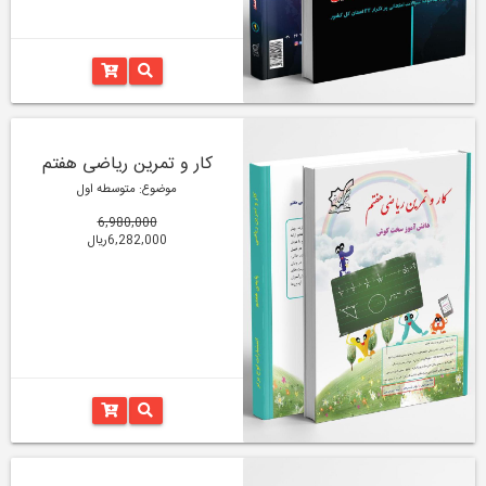
کار و تمرین ریاضی هفتم
موضوع: متوسطه اول
6,980,000
6,282,000ریال