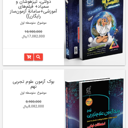
دولتی، تیزهوشان و
سمپاد+ فیلم‌های
آموزشی+سامانۀ آزمون‌ساز
رایگان))
موضوع: متوسطه اول
18,980,000
17,082,000ریال
بوک آزمون علوم تجربی
نهم
موضوع: متوسطه اول
8,980,000
8,082,000ریال