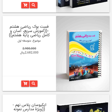
فست بوک ریاضی هشتم
-((آموزش سریع، آسان و
کامل ریاضی پایۀ هشتم))
موضوع: متوسطه اول
2,980,000
2,682,000ریال
ایکیوسان پلاس نهم -
((ویژۀ مدارس نمونه