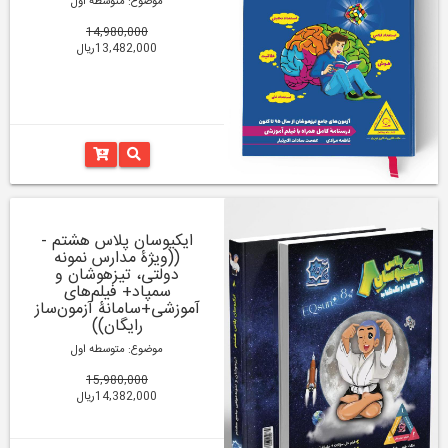
موضوع: متوسطه اول
14,980,000
13,482,000ریال
ایکیوسان پلاس هشتم -
((ویژۀ مدارس نمونه
دولتی، تیزهوشان و
سمپاد+ فیلم‌های
آموزشی+سامانۀ آزمون‌ساز
رایگان))
موضوع: متوسطه اول
15,980,000
14,382,000ریال