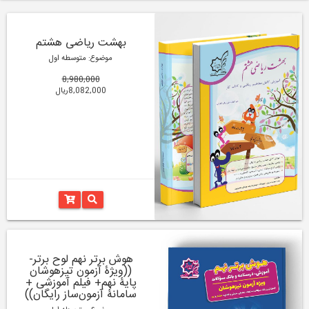
بهشت ریاضی هشتم
موضوع: متوسطه اول
8,980,000
8,082,000ریال
هوش برتر نهم لوح برتر-
((ویژۀ آزمون تیزهوشان
پایۀ نهم+ فیلم آموزشی +
سامانۀ آزمون‌ساز رایگان))