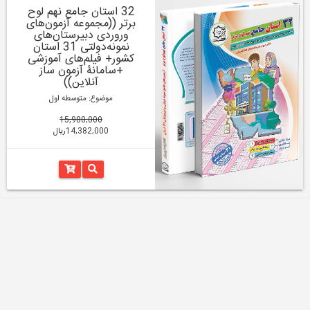
32 استان جامع نهم لوح
برتر ((مجموعه آزمون‌های
وروردی دبیرستان‌های
نمونه‌دولتی 31 استان
کشور+ فیلم‌های آموزشی
+سامانۀ آزمون ساز
آنلاین))
موضوع: متوسطه اول
15,980,000
14,382,000ریال