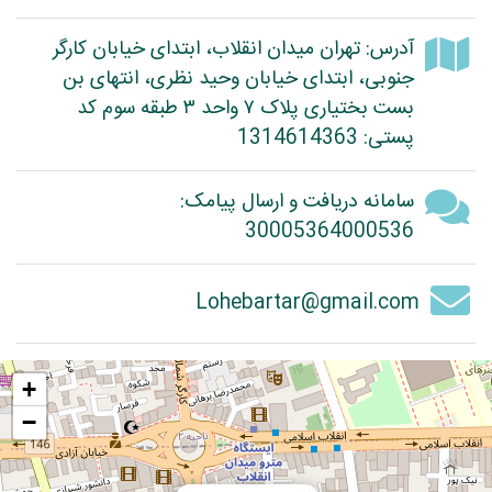
آدرس: تهران میدان انقلاب، ابتدای خیابان کارگر
جنوبی، ابتدای خیابان وحید نظری، انتهای بن
بست بختیاری پلاک ۷ واحد ۳ طبقه سوم کد
پستی: 1314614363
سامانه دریافت و ارسال پیامک:
30005364000536
Lohebartar@gmail.com
+
−