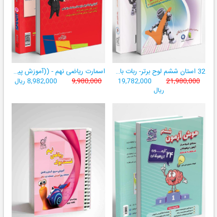
32 استان ششم لوح برتر- ربات باهوش ششم ((به همراه سامانۀ آزمون‌ساز رایگان))
اسمارت ریاضی نهم - ((آموزش پیشرفتۀ ریاضی تیزهوشان و نمونه‌دولتی نهم+ سامانۀ آزمون‌ساز آنلاین))
21,980,000
19,782,000
9,980,000
8,982,000 ریال
ریال