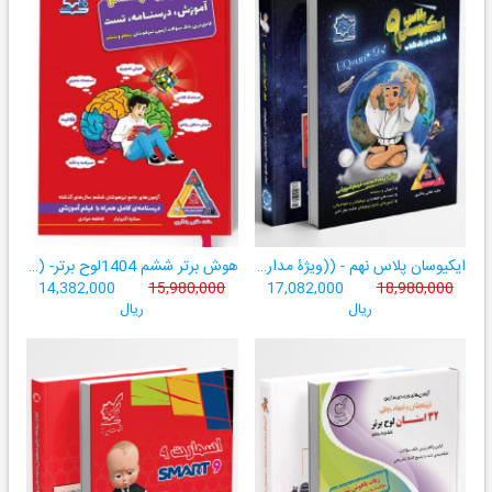
ایکیوسان پلاس نهم - ((ویژۀ مدارس نمونه دولتی، تیزهوشان و سمپاد+ فیلم‌های آموزشی+سامانۀ آزمون‌ساز رایگان))
هوش برتر ششم 1404لوح برتر- ((ویژۀ آزمون تیزهوشان پایۀ ششم+ فیلم آموزشی + سامانۀ آزمون‌ساز رایگان))
14,382,000
15,980,000
17,082,000
18,980,000
ریال
ریال