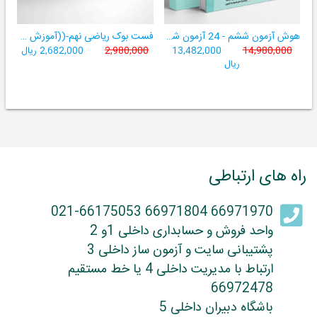
هوش آزمون ششم - 24 آزمون شبیه ساز تیزهوشان
فست بوک ریاضی نهم-((آموزش سریع، آسان و کامل ریاضی پایۀ نهم))
14,980,000
13,482,000
2,980,000
2,682,000 ریال
ریال
راه های ارتباطی
66971970 66971804 021-66175053
واحد فروش و حسابداری داخلی 1و 2
پشتیبانی سایت و آزمون ساز داخلی 3
ارتباط با مدیریت داخلی 4 یا خط مستقیم
66972478
باشگاه دبیران داخلی 5