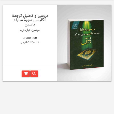
بررسی و تحلیل ترجمۀ
انگلیسی سورۀ مبارکه
یاسین
موضوع: قرآن کریم
3,980,000
3,582,000ریال