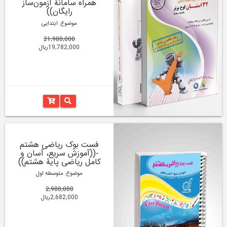
همراه سامانۀ آزمون‌ساز
رایگان))
موضوع: ابتدایی
21,980,000
19,782,000ریال
فست بوک ریاضی هشتم
-((آموزش سریع، آسان و
کامل ریاضی پایۀ هشتم))
موضوع: متوسطه اول
2,980,000
2,682,000ریال