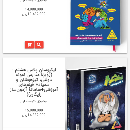
موضوع: متوسطه اول
14,980,000
13,482,000ریال
ایکیوسان پلاس هشتم -
((ویژۀ مدارس نمونه
دولتی، تیزهوشان و
سمپاد+ فیلم‌های
آموزشی+سامانۀ آزمون‌ساز
رایگان))
موضوع: متوسطه اول
15,980,000
14,382,000ریال