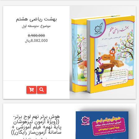
بهشت ریاضی هشتم
موضوع: متوسطه اول
8,980,000
8,082,000ریال
هوش برتر نهم لوح برتر-
((ویژۀ آزمون تیزهوشان
پایۀ نهم+ فیلم آموزشی +
سامانۀ آزمون‌ساز رایگان))