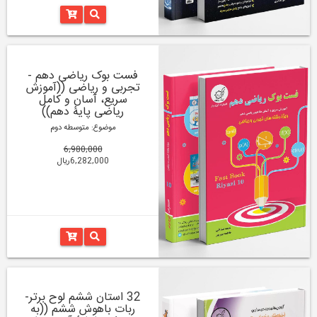
فست بوک ریاضی دهم -
تجربی و ریاضی ((آموزش
سریع، آسان و کامل
ریاضی پایۀ دهم))
موضوع: متوسطه دوم
6,980,000
6,282,000ریال
32 استان ششم لوح برتر-
ربات باهوش ششم ((به