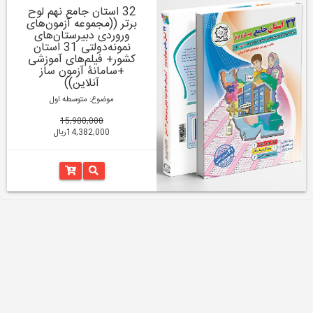
32 استان جامع نهم لوح
برتر ((مجموعه آزمون‌های
وروردی دبیرستان‌های
نمونه‌دولتی 31 استان
کشور+ فیلم‌های آموزشی
+سامانۀ آزمون ساز
آنلاین))
موضوع: متوسطه اول
15,980,000
14,382,000ریال