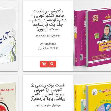
دکترشو - ریاضیات
جامع کنکور تجربی -
دهم،یازدهم،دوازدهم -
جلد یک (درسنامه،
تست، آزمون)
موضوع: متوسطه دوم
24,980,000
22,482,000ریال
فست بوک ریاضی 2
تجربی- ((آموزش
سریع، آسان و کامل
ریاضی پایۀ یازدهم))
موضوع: متوسطه دوم