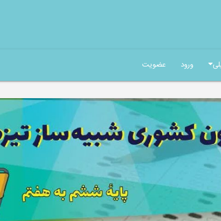
لی
ورود
عضویت