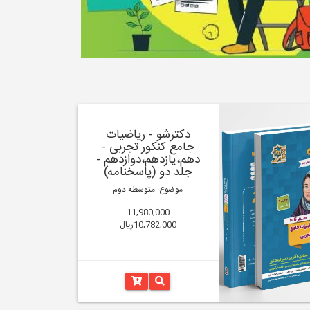
دکترشو - ریاضیات
جامع کنکور تجربی -
دهم،یازدهم،دوازدهم -
جلد دو (پاسخنامه)
موضوع: متوسطه دوم
11,980,000
10,782,000ریال