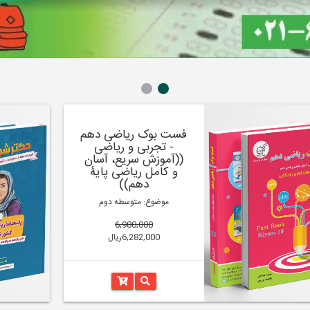
فست بوک ریاضی دهم
- تجربی و ریاضی
((آموزش سریع، آسان
و کامل ریاضی پایۀ
دهم))
موضوع: متوسطه دوم
6,980,000
6,282,000ریال