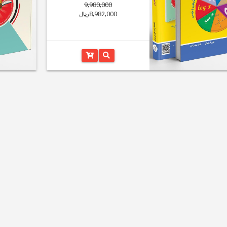
9,980,000
8,982,000ریال