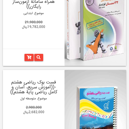
همراه سامانۀ آزمون‌ساز
رایگان))
موضوع: ابتدایی
21,980,000
19,782,000ریال
فست بوک ریاضی هشتم
-((آموزش سریع، آسان و
کامل ریاضی پایۀ هشتم))
موضوع: متوسطه اول
2,980,000
2,682,000ریال