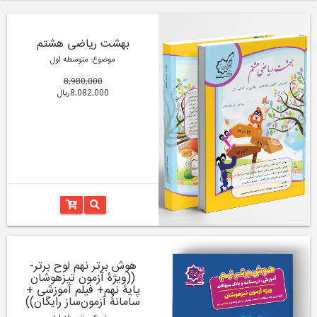
بهشت ریاضی هشتم
موضوع: متوسطه اول
8,980,000
8,082,000ریال
هوش برتر نهم لوح برتر-
((ویژۀ آزمون تیزهوشان
پایۀ نهم+ فیلم آموزشی +
سامانۀ آزمون‌ساز رایگان))