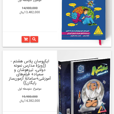
موضوع: متوسطه اول
14,980,000
13,482,000ریال
ایکیوسان پلاس هشتم -
((ویژۀ مدارس نمونه
دولتی، تیزهوشان و
سمپاد+ فیلم‌های
آموزشی+سامانۀ آزمون‌ساز
رایگان))
موضوع: متوسطه اول
15,980,000
14,382,000ریال