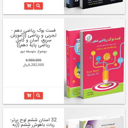
فست بوک ریاضی دهم -
تجربی و ریاضی ((آموزش
سریع، آسان و کامل
ریاضی پایۀ دهم))
موضوع: متوسطه دوم
6,980,000
6,282,000ریال
32 استان ششم لوح برتر-
ربات باهوش ششم ((به