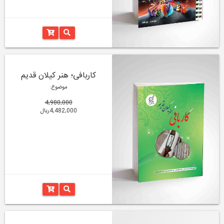
کاربافی؛ هنر کیلان قدیم
موضوع:
4,980,000
4,482,000ریال