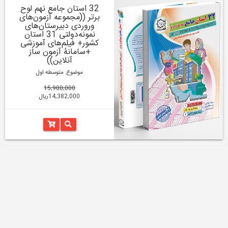
32 استان جامع نهم لوح
برتر ((مجموعه آزمون‌های
وروردی دبیرستان‌های
نمونه‌دولتی 31 استان
کشور+ فیلم‌های آموزشی
+سامانۀ آزمون ساز
آنلاین))
موضوع: متوسطه اول
15,980,000
14,382,000ریال