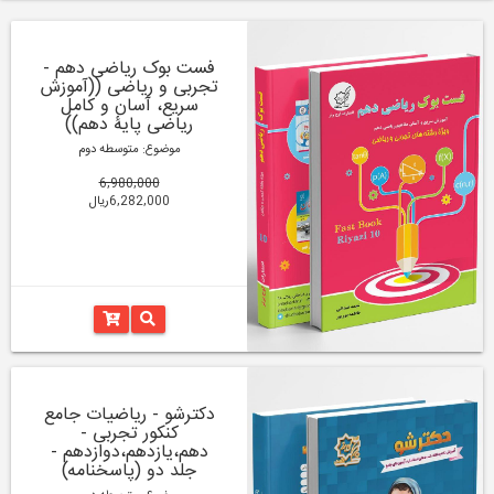
فست بوک ریاضی دهم -
تجربی و ریاضی ((آموزش
سریع، آسان و کامل
ریاضی پایۀ دهم))
موضوع: متوسطه دوم
6,980,000
6,282,000ریال
دکترشو - ریاضیات جامع
کنکور تجربی -
دهم،یازدهم،دوازدهم -
جلد دو (پاسخنامه)