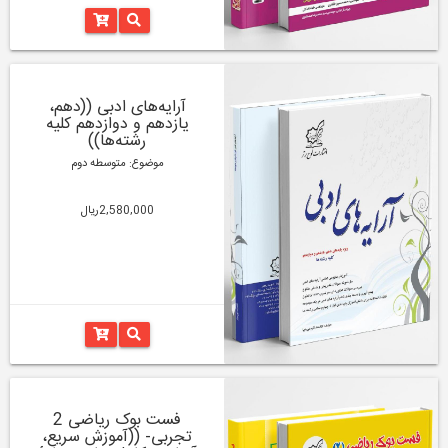
آرایه‌های ادبی ((دهم،
یازدهم و دوازدهم کلیه
رشته‌‌ها))
موضوع: متوسطه دوم
2,580,000ریال
فست بوک ریاضی 2
تجربی- ((آموزش سریع،