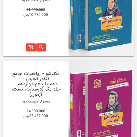
موضوع: متوسطه دوم
11,980,000
10,782,000ریال
دکترشو - ریاضیات جامع
کنکور تجربی -
دهم،یازدهم،دوازدهم -
جلد یک (درسنامه، تست،
آزمون)
موضوع: متوسطه دوم
24,980,000
22,482,000ریال