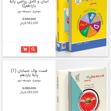
آسان و کامل ریاضی پایۀ
یازدهم))
موضوع: متوسطه دوم
9,980,000
8,982,000ریال
فست بوک حسابان (1)
پایۀ یازدهم
موضوع: متوسطه دوم
6,980,000
6,282,000ریال