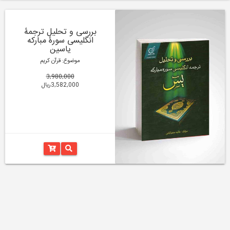
بررسی و تحلیل ترجمۀ
انگلیسی سورۀ مبارکه
یاسین
موضوع: قرآن کریم
3,980,000
3,582,000ریال