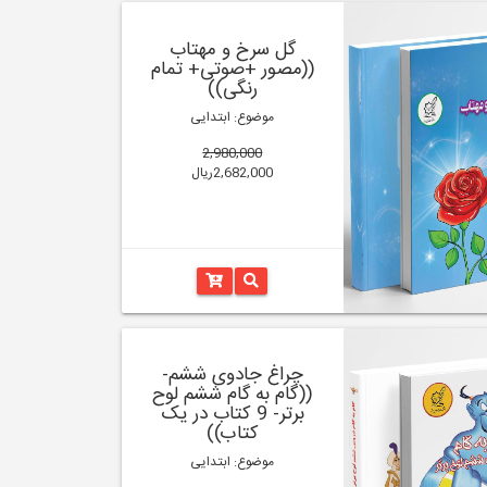
گل سرخ و مهتاب
((مصور +صوتی+ تمام
رنگی))
موضوع: ابتدایی
2,980,000
2,682,000ریال
چراغ جادوی ششم-
((گام به گام ششم لوح
برتر- 9 کتاب در یک
کتاب))
موضوع: ابتدایی