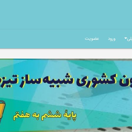
لی
ورود
عضویت