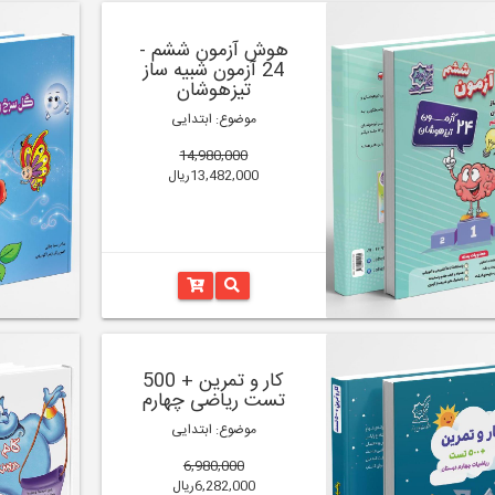
هوش آزمون ششم -
24 آزمون شبیه ساز
تیزهوشان
موضوع: ابتدایی
14,980,000
13,482,000ریال
کار و تمرین + 500
تست ریاضی چهارم
موضوع: ابتدایی
6,980,000
6,282,000ریال