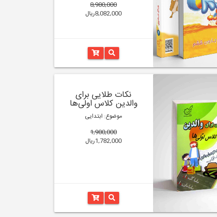
8,980,000
8,082,000ریال
نکات طلایی برای
والدین کلاس اولی‌ها
موضوع: ابتدایی
1,980,000
1,782,000ریال