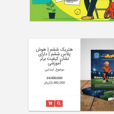
هتریک ششم | هوش
پلاس ششم | دارای
نشان کیفیت برتر
آموزشی
موضوع: ابتدایی
24,980,000
22,482,000ریال