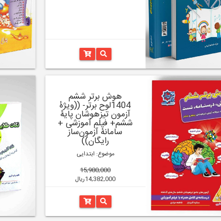
هوش برتر ششم
1404لوح برتر- ((ویژۀ
آزمون تیزهوشان پایۀ
ششم+ فیلم آموزشی +
سامانۀ آزمون‌ساز
رایگان))
موضوع: ابتدایی
15,980,000
14,382,000ریال