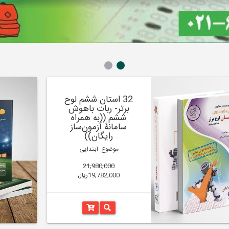
32 استان ششم لوح
برتر- ربات باهوش
ششم ((به همراه
سامانۀ آزمون‌ساز
رایگان))
موضوع: ابتدایی
21,980,000
19,782,000ریال