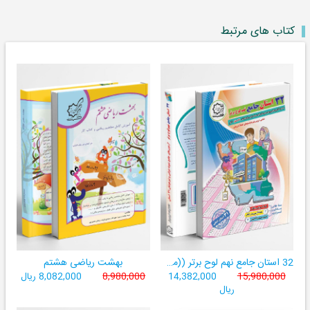
کتاب های مرتبط
32 استان جامع نهم لوح برتر ((مجموعه آزمون‌های وروردی دبیرستان‌های نمونه‌دولتی 31 استان کشور+ فیلم‌های آموزشی +سامانۀ آزمون ساز آنلاین))
بهشت ریاضی هشتم
15,980,000
14,382,000
8,980,000
8,082,000 ریال
ریال