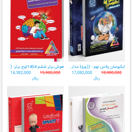
ایکیوسان پلاس نهم - ((ویژۀ مدارس نمونه دولتی، تیزهوشان و سمپاد+ فیلم‌های آموزشی+سامانۀ آزمون‌ساز رایگان))
هوش برتر ششم 1404لوح برتر- ((ویژۀ آزمون تیزهوشان پایۀ ششم+ فیلم آموزشی + سامانۀ آزمون‌ساز رایگان))
14,382,000
15,980,000
17,082,000
18,980,000
ریال
ریال