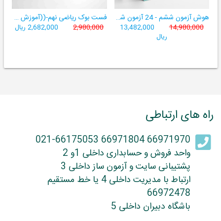
هوش آزمون ششم - 24 آزمون شبیه ساز تیزهوشان
فست بوک ریاضی نهم-((آموزش سریع، آسان و کامل ریاضی پایۀ نهم))
14,980,000
13,482,000
2,980,000
2,682,000 ریال
ریال
راه های ارتباطی
66971970 66971804 021-66175053
واحد فروش و حسابداری داخلی 1و 2
پشتیبانی سایت و آزمون ساز داخلی 3
ارتباط با مدیریت داخلی 4 یا خط مستقیم
66972478
باشگاه دبیران داخلی 5