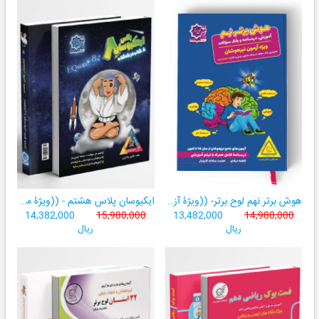
هوش برتر نهم لوح برتر- ((ویژۀ آزمون تیزهوشان پایۀ نهم+ فیلم آموزشی + سامانۀ آزمون‌ساز رایگان))
ایکیوسان پلاس هشتم - ((ویژۀ مدارس نمونه دولتی، تیزهوشان و سمپاد+ فیلم‌های آموزشی+سامانۀ آزمون‌ساز رایگان))
14,382,000
15,980,000
13,482,000
14,980,000
ریال
ریال