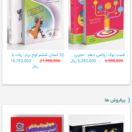
فست بوک ریاضی دهم - تجربی و ریاضی ((آموزش سریع، آسان و کامل ریاضی پایۀ دهم))
32 استان ششم لوح برتر- ربات باهوش ششم ((به همراه سامانۀ آزمون‌ساز رایگان))
6,980,000
6,282,000 ریال
21,980,000
19,782,000
ریال
پرفروش ها