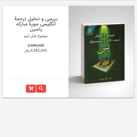
بررسی و تحلیل ترجمۀ
انگلیسی سورۀ مبارکه
یاسین
موضوع: قرآن کریم
3,980,000
3,582,000ریال