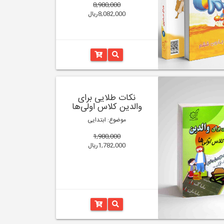
8,980,000
8,082,000ریال
نکات طلایی برای
والدین کلاس اولی‌ها
موضوع: ابتدایی
1,980,000
1,782,000ریال