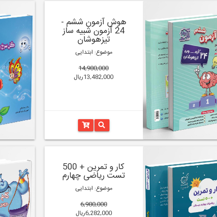
هوش آزمون ششم -
24 آزمون شبیه ساز
تیزهوشان
موضوع: ابتدایی
14,980,000
13,482,000ریال
کار و تمرین + 500
تست ریاضی چهارم
موضوع: ابتدایی
6,980,000
6,282,000ریال