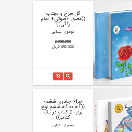
گل سرخ و مهتاب
((مصور +صوتی+ تمام
رنگی))
موضوع: ابتدایی
2,980,000
2,682,000ریال
چراغ جادوی ششم-
((گام به گام ششم لوح
برتر- 9 کتاب در یک
کتاب))
موضوع: ابتدایی