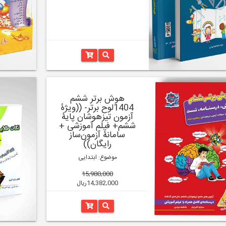
هوش برتر ششم
1404لوح برتر- ((ویژۀ
آزمون تیزهوشان پایۀ
ششم+ فیلم آموزشی +
سامانۀ آزمون‌ساز
رایگان))
موضوع: ابتدایی
15,980,000
14,382,000ریال