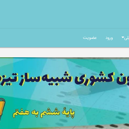
لی
ورود
عضویت