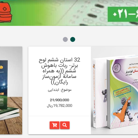
32 استان ششم لوح
برتر- ربات باهوش
ششم ((به همراه
سامانۀ آزمون‌ساز
رایگان))
موضوع: ابتدایی
21,980,000
19,782,000ریال