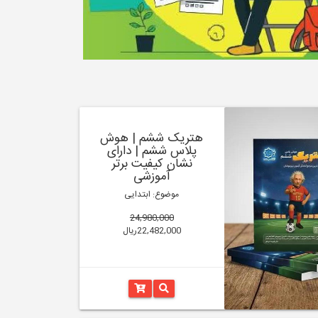
هتریک ششم | هوش
پلاس ششم | دارای
نشان کیفیت برتر
آموزشی
موضوع: ابتدایی
24,980,000
22,482,000ریال