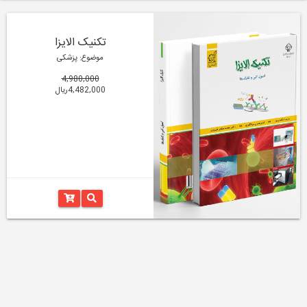
تکنیک الایزا
موضوع: پزشکی
4,980,000
4,482,000ریال