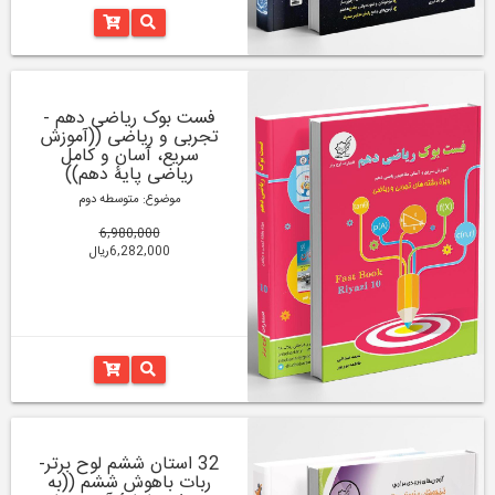
فست بوک ریاضی دهم -
تجربی و ریاضی ((آموزش
سریع، آسان و کامل
ریاضی پایۀ دهم))
موضوع: متوسطه دوم
6,980,000
6,282,000ریال
32 استان ششم لوح برتر-
ربات باهوش ششم ((به