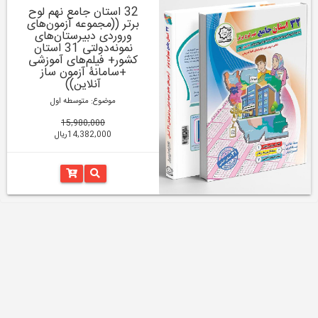
32 استان جامع نهم لوح
برتر ((مجموعه آزمون‌های
وروردی دبیرستان‌های
نمونه‌دولتی 31 استان
کشور+ فیلم‌های آموزشی
+سامانۀ آزمون ساز
آنلاین))
موضوع: متوسطه اول
15,980,000
14,382,000ریال