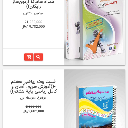
همراه سامانۀ آزمون‌ساز
رایگان))
موضوع: ابتدایی
21,980,000
19,782,000ریال
فست بوک ریاضی هشتم
-((آموزش سریع، آسان و
کامل ریاضی پایۀ هشتم))
موضوع: متوسطه اول
2,980,000
2,682,000ریال