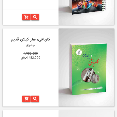
کاربافی؛ هنر کیلان قدیم
موضوع:
4,980,000
4,482,000ریال