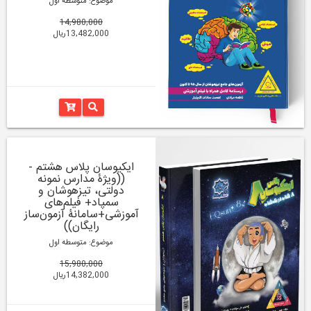
موضوع: متوسطه اول
14,980,000
13,482,000ریال
ایکیوسان پلاس هشتم -
((ویژۀ مدارس نمونه
دولتی، تیزهوشان و
سمپاد+ فیلم‌های
آموزشی+سامانۀ آزمون‌ساز
رایگان))
موضوع: متوسطه اول
15,980,000
14,382,000ریال