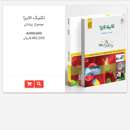
تکنیک الایزا
موضوع: پزشکی
4,980,000
4,482,000ریال