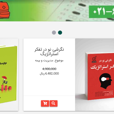
نگرشی نو در تفکر
استراتژیک
موضوع: مدیریت و بیمه
4,980,000
4,482,000ریال