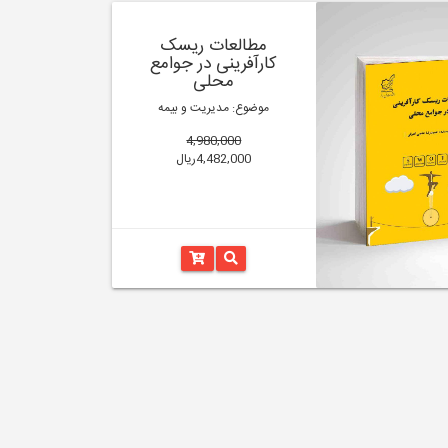
مطالعات ریسک
کارآفرینی در جوامع
محلی
موضوع: مدیریت و بیمه
4,980,000
4,482,000ریال