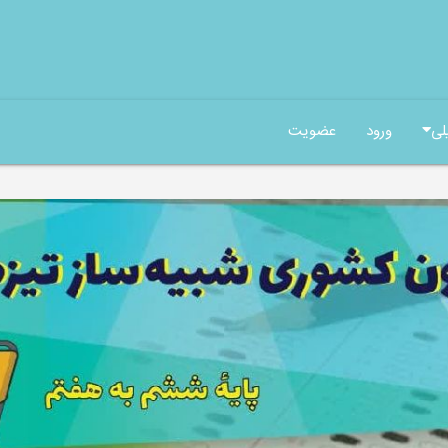
لی
ورود
عضویت