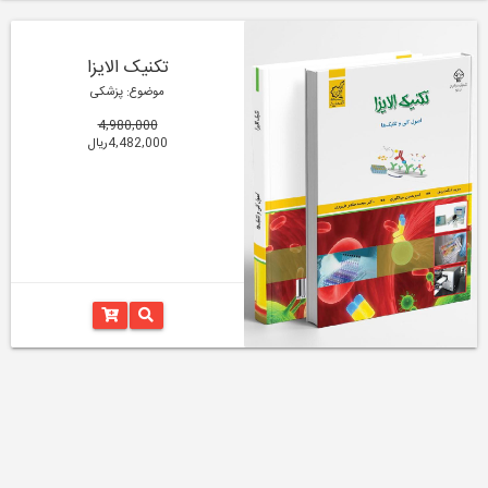
تکنیک الایزا
موضوع: پزشکی
4,980,000
4,482,000ریال