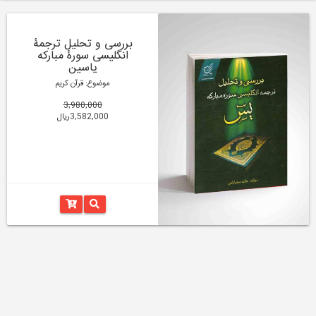
بررسی و تحلیل ترجمۀ
انگلیسی سورۀ مبارکه
یاسین
موضوع: قرآن کریم
3,980,000
3,582,000ریال