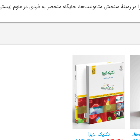
زا در زمینۀ سنجش متابولیت‌ها، جایگاه منحصر به فردی در علوم زیس
کاربرد آمار در تحلیل داده‌های پژوهشی
تکنیک الایزا