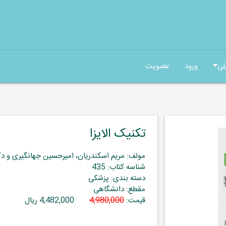
لی
ورود
عضویت
تکنیک الایزا
مولف: مریم اسکندریان، امیرحسین جهانگیری و د
شناسه کتاب: 435
دسته بندی: پزشکی
مقطع: دانشگاهی
قیمت:
4,980,000
4,482,000 ریال