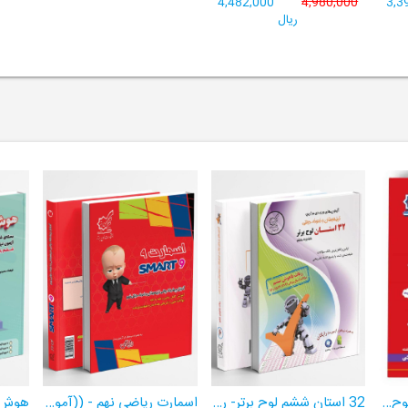
4,482,000
4,980,000
3,3
ریال
هوش برتر ششم 1404لوح برتر- ((ویژۀ آزمون تیزهوشان پایۀ ششم+ فیلم آموزشی + سامانۀ آزمون‌ساز رایگان))
32 استان ششم لوح برتر- ربات باهوش ششم ((به همراه سامانۀ آزمون‌ساز رایگان))
اسمارت ریاضی نهم - ((آموزش پیشرفتۀ ریاضی تیزهوشان و نمونه‌دولتی نهم+ سامانۀ آزمون‌ساز آنلاین))