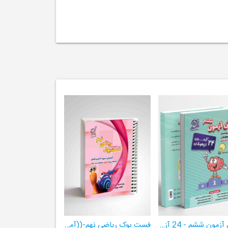
هوش آزمون ششم - 24 آزمون شبیه ساز تیزهوشان
فست بوک ریاضی نهم-((آموزش سریع، آسان و کامل ریاضی پایۀ نهم))