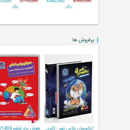
93,000
3,770,000
4,482,000
4,980,000
ریال
ریال
پرفروش ها
ایکیوسان پلاس نهم - ((ویژۀ مدارس نمونه دولتی، تیزهوشان و سمپاد+ فیلم‌های آموزشی+سامانۀ آزمون‌ساز رایگان))