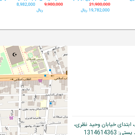
8,982,000
9,980,000
21,980,000
19,782,000 ریال
ریال
، ابتدای خیابان وحید نظری،