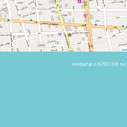
Leaf
lohebartar.ir/67531168.txt