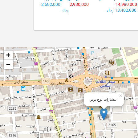
2,682,000
2,980,000
14,980,000
13,482,000 ریال
ریال
+
−
×
انتشارات لوح برتر