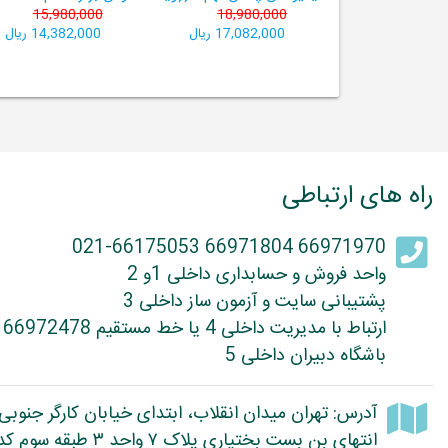
15,980,000
18,980,000
17,082,000 ریال
14,382,000 ریال
راه های ارتباطی
66971970 66971804 021-66175053
واحد فروش و حسابداری داخلی 1و 2
پشتیبانی سایت و آزمون ساز داخلی 3
ارتباط با مدیریت داخلی 4 یا خط مستقیم 66972478
باشگاه دبیران داخلی 5
آدرس: تهران میدان انقلاب، ابتدای خیابان کارگر جنوبی
انتهای بن بست بختیاری پلاک ۷ واحد ۳ طبقه سوم کد پستی: 1314614363