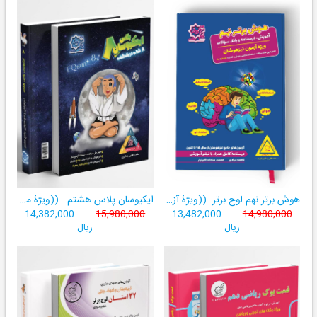
هوش برتر نهم لوح برتر- ((ویژۀ آزمون تیزهوشان پایۀ نهم+ فیلم آموزشی + سامانۀ آزمون‌ساز رایگان))
ایکیوسان پلاس هشتم - ((ویژۀ مدارس نمونه دولتی، تیزهوشان و سمپاد+ فیلم‌های آموزشی+سامانۀ آزمون‌ساز رایگان))
14,382,000
15,980,000
13,482,000
14,980,000
ریال
ریال