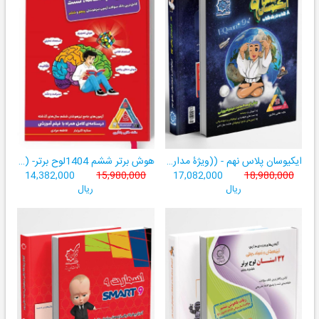
ایکیوسان پلاس نهم - ((ویژۀ مدارس نمونه دولتی، تیزهوشان و سمپاد+ فیلم‌های آموزشی+سامانۀ آزمون‌ساز رایگان))
هوش برتر ششم 1404لوح برتر- ((ویژۀ آزمون تیزهوشان پایۀ ششم+ فیلم آموزشی + سامانۀ آزمون‌ساز رایگان))
14,382,000
15,980,000
17,082,000
18,980,000
ریال
ریال