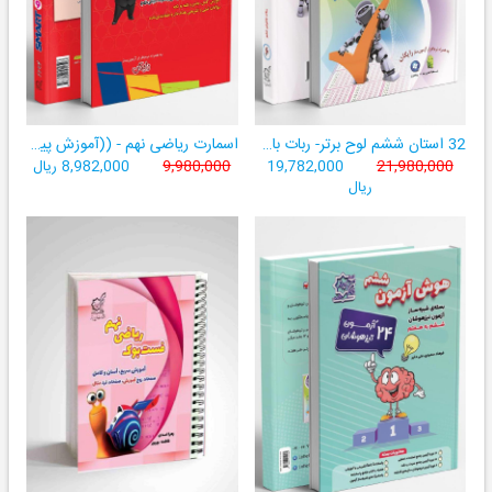
32 استان ششم لوح برتر- ربات باهوش ششم ((به همراه سامانۀ آزمون‌ساز رایگان))
اسمارت ریاضی نهم - ((آموزش پیشرفتۀ ریاضی تیزهوشان و نمونه‌دولتی نهم+ سامانۀ آزمون‌ساز آنلاین))
21,980,000
19,782,000
9,980,000
8,982,000 ریال
ریال