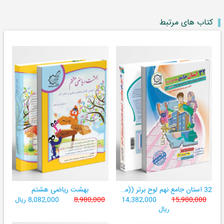
کتاب های مرتبط
32 استان جامع نهم لوح برتر ((مجموعه آزمون‌های وروردی دبیرستان‌های نمونه‌دولتی 31 استان کشور+ فیلم‌های آموزشی +سامانۀ آزمون ساز آنلاین))
بهشت ریاضی هشتم
15,980,000
14,382,000
8,980,000
8,082,000 ریال
ریال