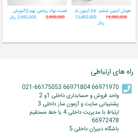
هوش آزمون ششم - 24 آزمون شبیه ساز تیزهوشان
فست بوک ریاضی نهم-((آموزش سریع، آسان و کامل ریاضی پایۀ نهم))
14,980,000
13,482,000
2,980,000
2,682,000 ریال
ریال
راه های ارتباطی
66971970 66971804 021-66175053
واحد فروش و حسابداری داخلی 1و 2
پشتیبانی سایت و آزمون ساز داخلی 3
ارتباط با مدیریت داخلی 4 یا خط مستقیم
66972478
باشگاه دبیران داخلی 5