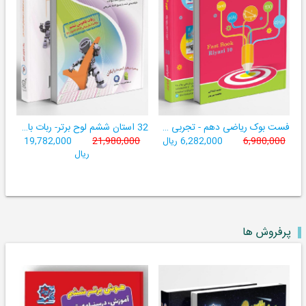
فست بوک ریاضی دهم - تجربی و ریاضی ((آموزش سریع، آسان و کامل ریاضی پایۀ دهم))
32 استان ششم لوح برتر- ربات باهوش ششم ((به همراه سامانۀ آزمون‌ساز رایگان))
6,980,000
6,282,000 ریال
21,980,000
19,782,000
ریال
پرفروش ها