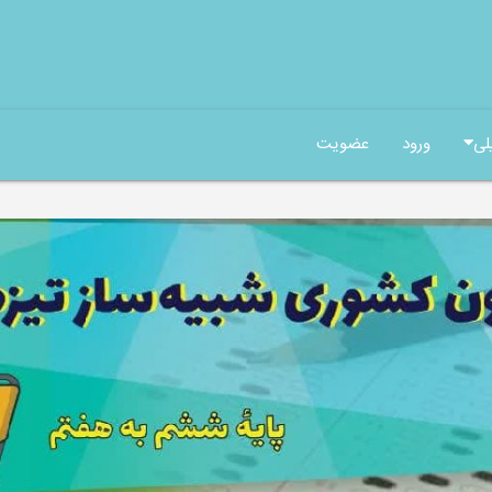
لی
ورود
عضویت