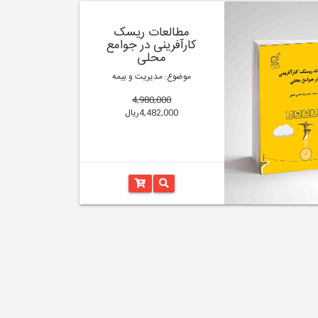
مطالعات ریسک
کارآفرینی در جوامع
محلی
موضوع: مدیریت و بیمه
4,980,000
4,482,000ریال