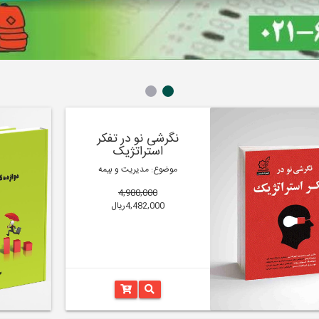
نگرشی نو در تفکر
استراتژیک
موضوع: مدیریت و بیمه
4,980,000
4,482,000ریال