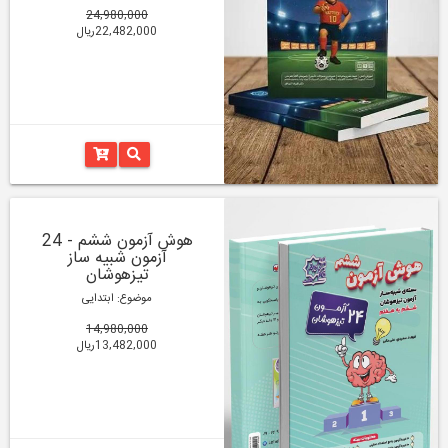
24,980,000
22,482,000ریال
هوش آزمون ششم - 24
آزمون شبیه ساز
تیزهوشان
موضوع: ابتدایی
14,980,000
13,482,000ریال