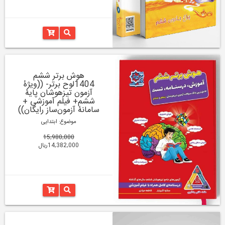
هوش برتر ششم
1404لوح برتر- ((ویژۀ
آزمون تیزهوشان پایۀ
ششم+ فیلم آموزشی +
سامانۀ آزمون‌ساز رایگان))
موضوع: ابتدایی
15,980,000
14,382,000ریال