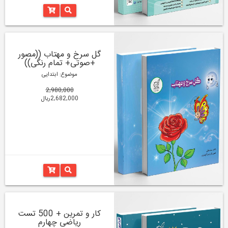
گل سرخ و مهتاب ((مصور
+صوتی+ تمام رنگی))
موضوع: ابتدایی
2,980,000
2,682,000ریال
کار و تمرین + 500 تست
ریاضی چهارم