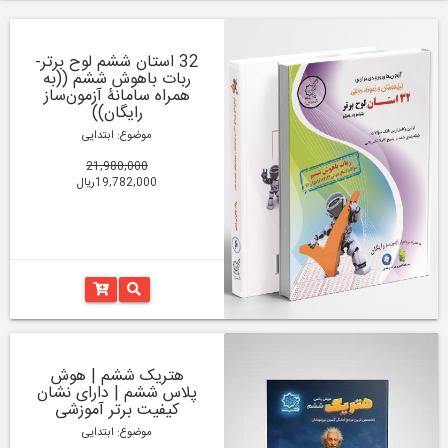
32 استان ششم لوح برتر-
ربات باهوش ششم ((به
همراه سامانۀ آزمون‌ساز
رایگان))
موضوع: ابتدایی
21,980,000
19,782,000ریال
هتریک ششم | هوش
پلاس ششم | دارای نشان
کیفیت برتر آموزشی
موضوع: ابتدایی