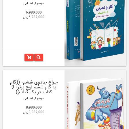
موضوع: ابتدایی
6,980,000
6,282,000ریال
چراغ جادوی ششم- ((گام
به گام ششم لوح برتر- 9
کتاب در یک کتاب))
موضوع: ابتدایی
8,980,000
8,082,000ریال