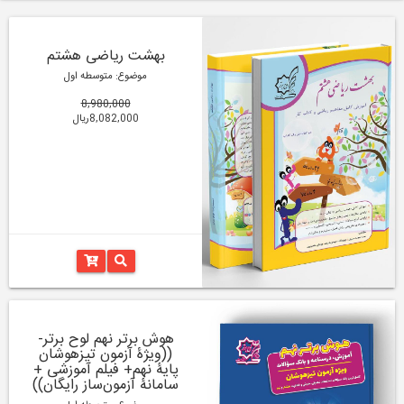
بهشت ریاضی هشتم
موضوع: متوسطه اول
8,980,000
8,082,000ریال
هوش برتر نهم لوح برتر-
((ویژۀ آزمون تیزهوشان
پایۀ نهم+ فیلم آموزشی +
سامانۀ آزمون‌ساز رایگان))