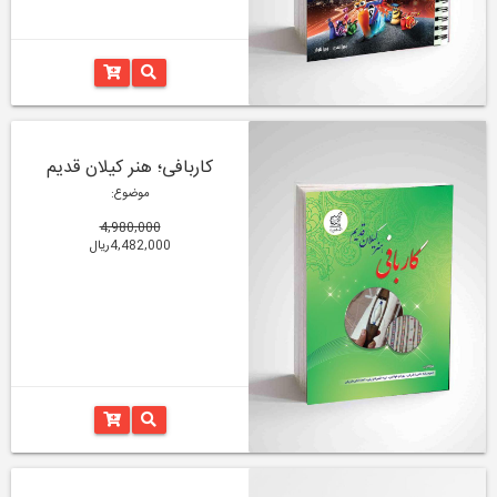
کاربافی؛ هنر کیلان قدیم
موضوع:
4,980,000
4,482,000ریال