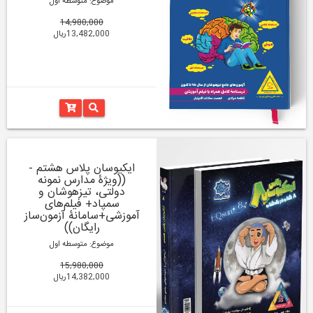
موضوع: متوسطه اول
14,980,000
13,482,000ریال
ایکیوسان پلاس هشتم -
((ویژۀ مدارس نمونه
دولتی، تیزهوشان و
سمپاد+ فیلم‌های
آموزشی+سامانۀ آزمون‌ساز
رایگان))
موضوع: متوسطه اول
15,980,000
14,382,000ریال