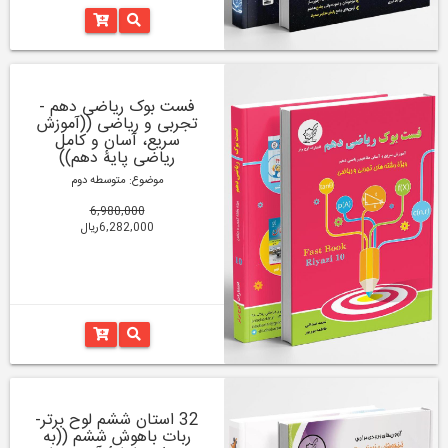
فست بوک ریاضی دهم -
تجربی و ریاضی ((آموزش
سریع، آسان و کامل
ریاضی پایۀ دهم))
موضوع: متوسطه دوم
6,980,000
6,282,000ریال
32 استان ششم لوح برتر-
ربات باهوش ششم ((به