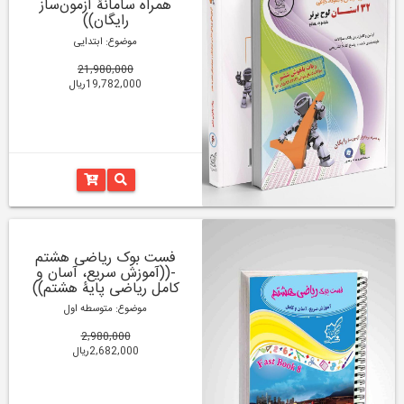
همراه سامانۀ آزمون‌ساز
رایگان))
موضوع: ابتدایی
21,980,000
19,782,000ریال
فست بوک ریاضی هشتم
-((آموزش سریع، آسان و
کامل ریاضی پایۀ هشتم))
موضوع: متوسطه اول
2,980,000
2,682,000ریال