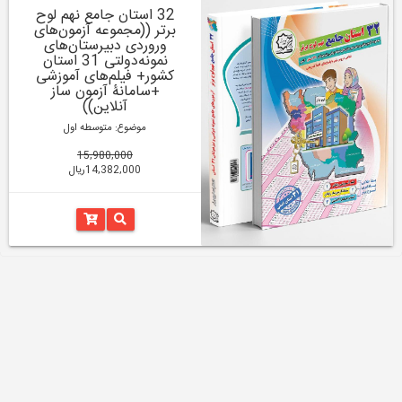
32 استان جامع نهم لوح
برتر ((مجموعه آزمون‌های
وروردی دبیرستان‌های
نمونه‌دولتی 31 استان
کشور+ فیلم‌های آموزشی
+سامانۀ آزمون ساز
آنلاین))
موضوع: متوسطه اول
15,980,000
14,382,000ریال