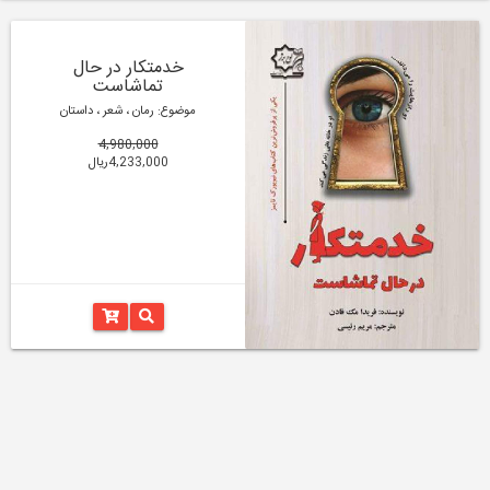
خدمتکار در حال
تماشاست
موضوع: رمان ، شعر ، داستان
4,980,000
4,233,000ریال