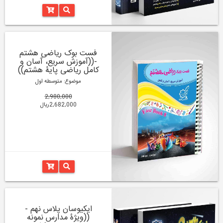
فست بوک ریاضی هشتم
-((آموزش سریع، آسان و
کامل ریاضی پایۀ هشتم))
موضوع: متوسطه اول
2,980,000
2,682,000ریال
ایکیوسان پلاس نهم -
((ویژۀ مدارس نمونه