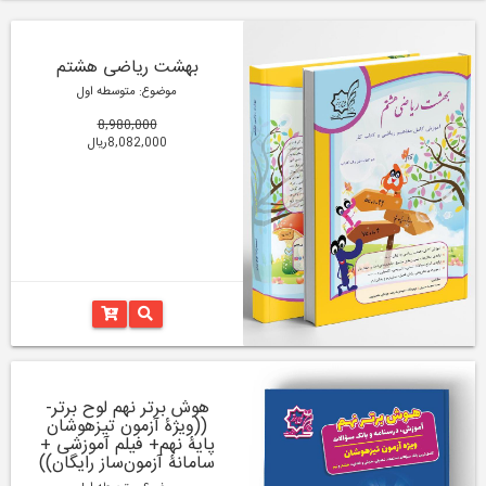
بهشت ریاضی هشتم
موضوع: متوسطه اول
8,980,000
8,082,000ریال
هوش برتر نهم لوح برتر-
((ویژۀ آزمون تیزهوشان
پایۀ نهم+ فیلم آموزشی +
سامانۀ آزمون‌ساز رایگان))