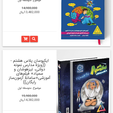
موضوع: متوسطه اول
14,980,000
13,482,000ریال
ایکیوسان پلاس هشتم -
((ویژۀ مدارس نمونه
دولتی، تیزهوشان و
سمپاد+ فیلم‌های
آموزشی+سامانۀ آزمون‌ساز
رایگان))
موضوع: متوسطه اول
15,980,000
14,382,000ریال