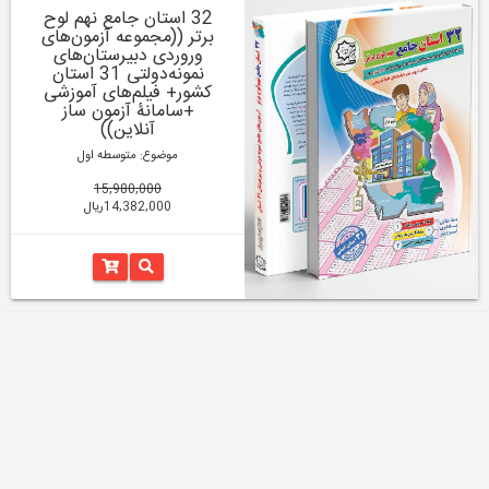
32 استان جامع نهم لوح
برتر ((مجموعه آزمون‌های
وروردی دبیرستان‌های
نمونه‌دولتی 31 استان
کشور+ فیلم‌های آموزشی
+سامانۀ آزمون ساز
آنلاین))
موضوع: متوسطه اول
15,980,000
14,382,000ریال