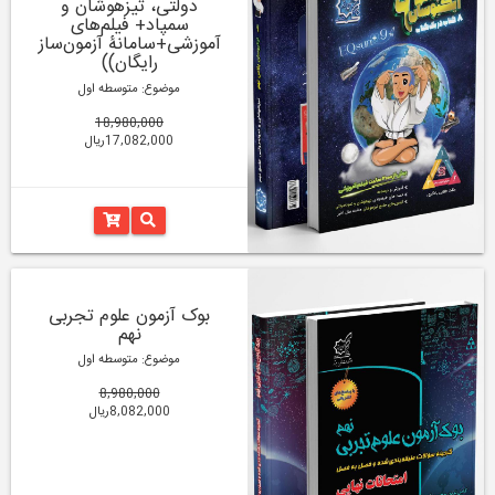
دولتی، تیزهوشان و
سمپاد+ فیلم‌های
آموزشی+سامانۀ آزمون‌ساز
رایگان))
موضوع: متوسطه اول
18,980,000
17,082,000ریال
بوک آزمون علوم تجربی
نهم
موضوع: متوسطه اول
8,980,000
8,082,000ریال