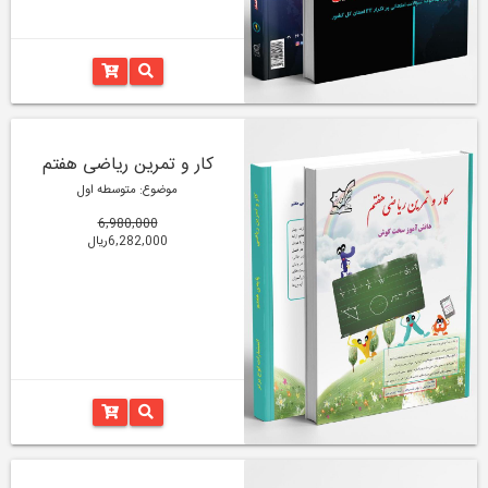
کار و تمرین ریاضی هفتم
موضوع: متوسطه اول
6,980,000
6,282,000ریال