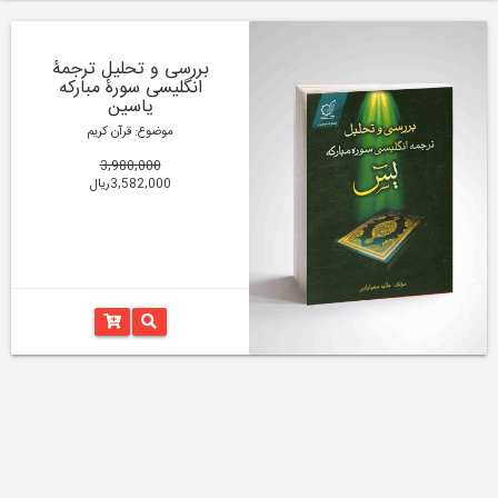
بررسی و تحلیل ترجمۀ
انگلیسی سورۀ مبارکه
یاسین
موضوع: قرآن کریم
3,980,000
3,582,000ریال